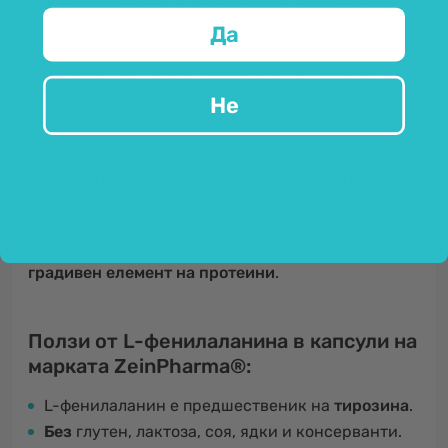
което означава, че на нашето тялото е абсолютно
Да
необходимо, но не може да го произвежда само.
Тя може да бъде въведена в тялото чрез
консумирането на храна, включително
месо,
Не
млечни продукти, овес
и
пшеничен зародиш
. В
тялото се превръща във
фенилетиламин
.
Употребата на L-фенилаланин в тялото е по-
ефективно, ако тялото разполага с достатъчно
количество витамини
B3, B6
и
C
, както и
мед
и
желязо
. Като аминокиселина, L-фенилаланинът е
градивен елемент на протеини
.
Ползи от L-фенилаланина в капсули на
марката ZeinPharma®:
L-фенилаланин е предшественик на
тирозина
.
Без
глутен, лактоза, соя, ядки и консерванти.