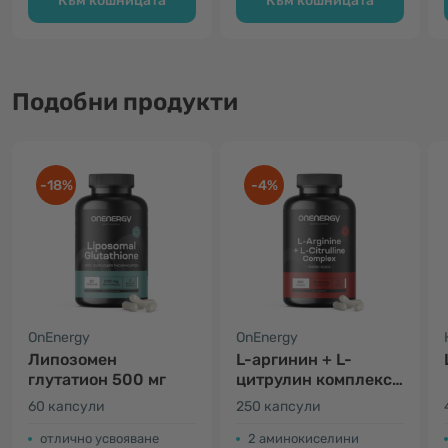
Към кошницата
Към кошницата
Подобни продукти
-18%
-4%
OnEnergy
OnEnergy
Липозомен
L-аргинин + L-
глутатион 500 мг
цитрулин комплекс
3000 мг
60 капсули
250 капсули
отлично усвояване
2 аминокиселини