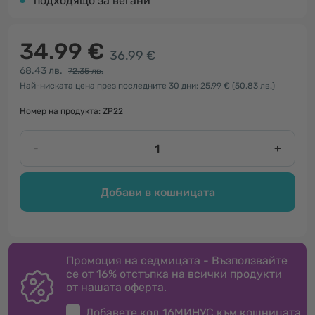
подходящо за вегани
34.99 €
36.99 €
68.43 лв.
72.35 лв.
Най-ниската цена през последните 30 дни: 25.99 €
(50.83 лв.)
Номер на продукта: ZP22
-
+
Добави в кошницата
Промоция на седмицата - Възползвайте
се от 16% отстъпка на всички продукти
от нашата оферта.
Добавете код
16МИНУС
към кошницата