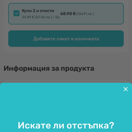
Купи 2 и спести
68.98 €
(134.91 лв.)
34.49 € (67.46 лв.) / бр.
Добавете пакет в количката
Информация за продукта
Относно продукта
L-фенилаланин – незаменима
аминокиселина за нашето тяло.
Искате ли отстъпка?
L-фенилаланинът
е незаменима аминокиселина,