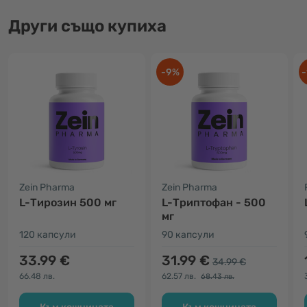
Други също купиха
-9%
-
Zein Pharma
Zein Pharma
L-Тирозин 500 мг
L-Триптофан - 500
мг
120 капсули
90 капсули
33.99 €
31.99 €
34.99 €
66.48 лв.
62.57 лв.
68.43 лв.