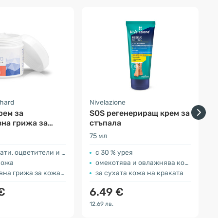
nhard
Nivelazione
F
рем за
SOS регенериращ крем за
на грижа за
стъпала
а
75 мл
1
, оцветители и консерванти
с 30 % урея
кожа
омекотява и овлажнява кожата
на грижа за кожата
за сухата кожа на краката
€
6.49 €
12.69 лв.
1