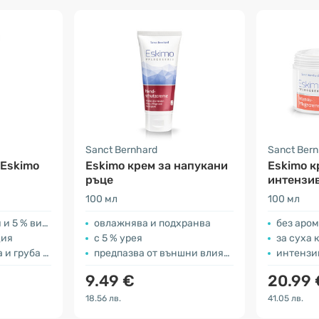
Sanct Bernhard
Sanct Ber
 Eskimo
Eskimo крем за напукани
Eskimo к
ръце
интензив
суха кож
100 мл
100 мл
% витамин Е
овлажнява и подхранва
без аромати
ция
с 5 % урея
за суха 
жа на стъпалата
предпазва от външни влияния
интензив
9.49 €
20.99 
18.56 лв.
41.05 лв.