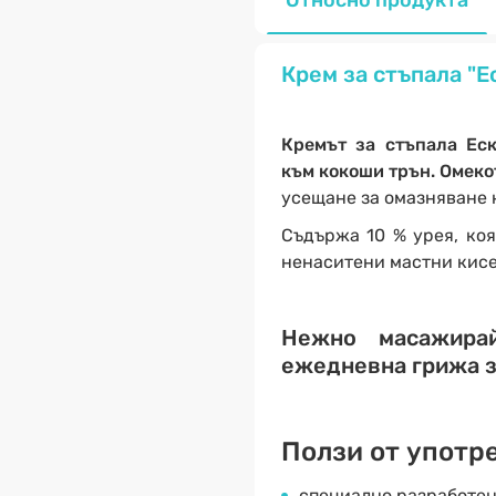
Относно продукта
Крем за стъпала "Е
Кремът за стъпала Е
към кокоши трън. Омеко
усещане за омазняване 
Съдържа 10 % урея, ко
ненаситени мастни кисе
Нежно масажирай
ежедневна грижа за
Ползи от употре
специално разработен