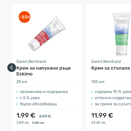
-33%
Sanct Bernhard
Sanct Bernhard
Крем за напукани ръце
Крем за стъпала
Eskimo
25 мл
100 мл
овлажнява и подхранва
съдържа 10 % урея и 5 
с 5 % урея
отлична хидрата
бързо абсорбиращ
за грижа за сухата и груба ко
1.99 €
11.99 €
2.99 €
3.89 лв.
23.45 лв.
5.85 лв.