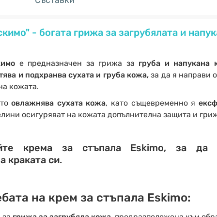
Съставки
скимо" - богата грижа за загрубялата и напук
скимо
е предназначен за грижа за
груба и напукана 
тява и подхранва сухата и груба кожа,
за да я направи 
на кожата.
ято
овлажнява сухата кожа
, като същевременно я
екс
лини осигуряват на кожата допълнителна защита и гриж
те крема за стъпала Eskimo, за да 
 краката си.
бата на крем за стъпала Eskimo:
 за
грижа за загрубяла кожа
, предразположена към обр