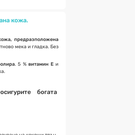
ана кожа.
кожа, предразположена
отново мека и гладка. Без
фолира
. 5 %
витамин Е
и
а.
осигурите богата
азуване на кокоши трън,