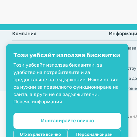
Компания
Информаци
ЕКО сертификат
Често задава
Този уебсайт използва бисквитки
Свържете се с нас
Марки
Този уебсайт използва бисквитки, за
За компанията
GDPR инстру
удобство на потребителите и за
Начини на до
предоставяне на съдържание. Някои от тях
са нужни за правилното функциониране на
Общи услови
сайта, а други не са задължителни.
Повече информация
Фиксиран курс на конвертиране:
1 € =
1,
Инсталирайте всичко
Copyright © 2012 - 2026   |   Be Healthy Group d.o.o.
Отхвърлете всичко
Персонализиран