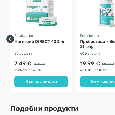
FutuNatura
FutuNatura
Магнезий DIRECT 400 мг
Пробиотици - Bio
Strong
30 сашета
60 капсули
7.49 €
19.99 €
8.49 €
21.99 €
14.65 лв.
39.10 лв.
16.60 лв.
43.01 лв.
Към кошницата
Към кошни
Подобни продукти