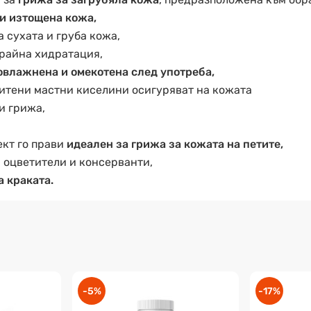
 и изтощена кожа,
 сухата и груба кожа,
отрайна хидратация,
овлажнена и омекотена след употреба,
ситени мастни киселини осигуряват на кожата
и грижа,
кт го прави
идеален за грижа за кожата на петите,
 оцветители и консерванти,
а краката.
-5%
-17%