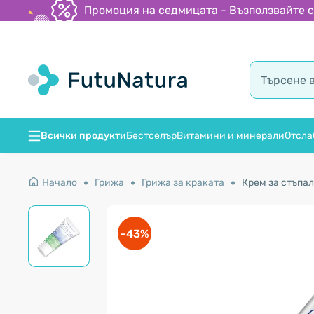
Промоция на седмицата - Възползвайте се
Всички продукти
Бестселър
Витамини и минерали
Отсла
Начало
Грижа
Грижа за краката
Крем за стъпал
-43%