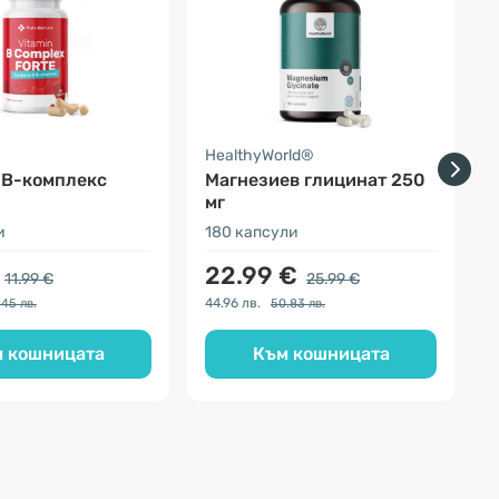
a
HealthyWorld®
F
 B-комплекс
Магнезиев глицинат 250
мг
и
180 капсули
3
22.99 €
11.99 €
25.99 €
44.96 лв.
1
.45 лв.
50.83 лв.
 кошницата
Към кошницата