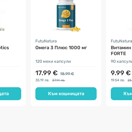
FutuNatura
FutuNatur
tics
Омега 3 Плюс 1000 мг
Витамин
FORTE
120 меки капсули
90 капсул
17.99 €
9.99 €
18.99 €
35.19 лв.
19.54 лв.
37.14 лв.
23
цата
Към кошницата
Към