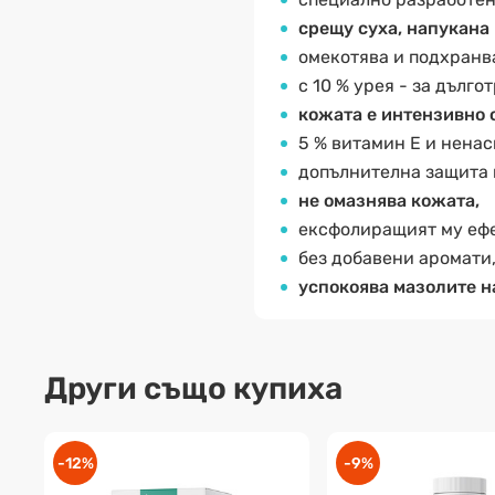
срещу суха, напукана
омекотява и подхранва
с 10 % урея - за дълг
кожата е интензивно 
5 % витамин Е и нена
допълнителна защита 
не омазнява кожата,
ексфолиращият му ефе
без добавени аромати,
успокоява мазолите н
Други също купиха
-12%
-9%