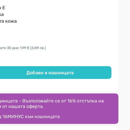
н Е
жа
та кожа
те 30 дни: 1.99 €
(3.89 лв.)
Добави в кошницата
мицата - Възползвайте се от 16% отстъпка на
 от нашата оферта.
д
16МИНУС
към кошницата