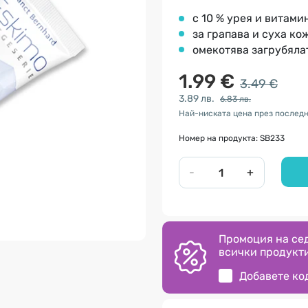
с 10 % урея и витами
за грапава и суха ко
омекотява загрубяла
1.99 €
3.49 €
3.89 лв.
6.83 лв.
Най-ниската цена през последни
Номер на продукта: SB233
-
+
Промоция на сед
всички продукти
Добавете ко