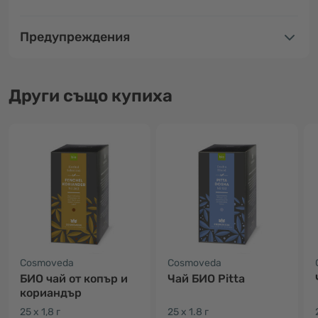
Предупреждения
Други също купиха
Cosmoveda
Cosmoveda
БИО чай от копър и
Чай БИО Pitta
кориандър
25 x 1,8 г
25 x 1.8 г