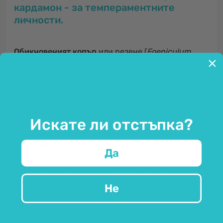
кардамон - за темпераментните
личности.
Обикновеният копър
или резене (
Foeniculum
vulgare
) произхожда от Южна Европа. Той вирее
най-добре в субсредиземноморска среда и може
да достигне височина до 2 метра. Копътът е
особено популярен заради
ароматните си
семена
.
Искате ли отстъпка?
Кардамонът
(
Elettaria cardamomum
) е една от
Да
най-старите и ценни подправки
в света.
Произхожда от Индия. Често се добавя към
кафето, плодовите салати и сладкишите, а също
Не
така е отлична добавка към чая.