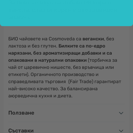
За повече вкус са добавени кора от
канела, сладък корен и звездовиден
анасон.
БИО чайовете на Cosmoveda са
вегански
, без
лактоза и без глутен.
Билките са по-едро
нарязани, без ароматизиращи добавки и са
опаковани в натурални опаковки
(торбичка за
чай от царевично нишесте, без връвчица или
етикети). Органичното производство и
справедливата търговия (Fair Trade) гарантират
най-високо качество. За балансирана
аюрведична кухня и диета.
Ползване
Съставки