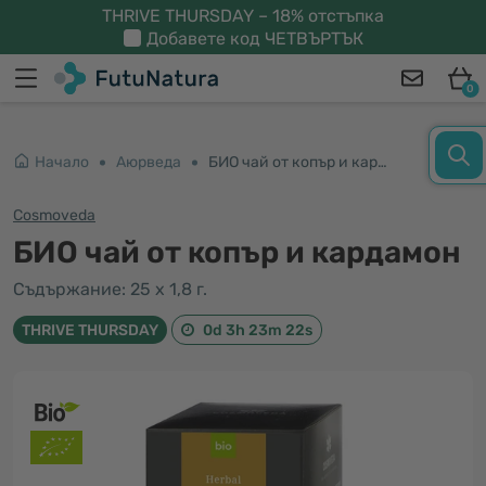
THRIVE THURSDAY – 18% отстъпка
Добавете код
ЧЕТВЪРТЪК
0
Начало
Аюрведа
БИО чай от копър и кардамон
Cosmoveda
БИО чай от копър и кардамон
Съдържание: 25 x 1,8 г.
THRIVE THURSDAY
0d 3h 23m 22s