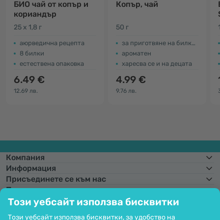
БИО чай от копър и
Копър, чай
кориандър
25 x 1,8 г
50 г
аюрведична рецепта
за приготвяне на билков чай
8 билки
ароматен
естествена опаковка
харесва се и на децата
6.49 €
4.99 €
12.69 лв.
9.76 лв.
Компания
Информация
Присъединете се към нас
Помощ и поръчки
Този уебсайт използва бисквитки
Този уебсайт използва бисквитки, за удобство на