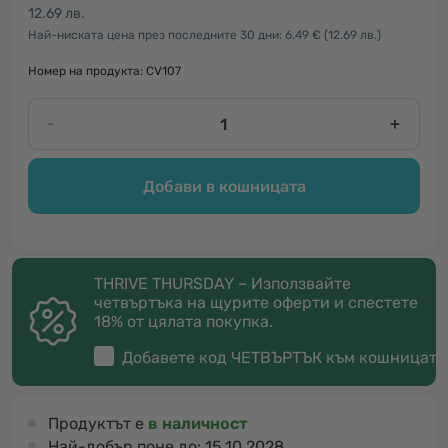
12.69 лв.
Най-ниската цена през последните 30 дни: 6.49 €
(12.69 лв.)
Номер на продукта: CV107
-
+
Добави в кошницата
THRIVE THURSDAY – Използвайте
четвъртъка на щурите оферти и спестете
18% от цялата покупка.
Добавете код
ЧЕТВЪРТЪК
към кошницата
Продуктът е
в наличност
Най-добър поне до:
15.10.2028