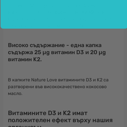
Витамин К2 се среща в различни форми - в
капките се използва
формата на К2 МК-7
, която
играе най-важната роля в нашата диета, тъй като
се усвоява от организма най-добре.
Високо съдържание - една капка
съдържа 25 µg витамин D3 и 20 µg
витамин K2.
В капките Nature Love витамините D3 и K2 са
разтворени във висококачествено кокосово
масло.
Витамините D3 и K2 имат
положителен ефект върху нашия