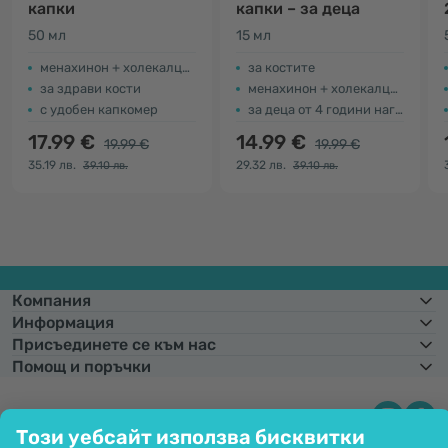
капки
капки – за деца
50 мл
15 мл
менахинон + холекалциферол
за костите
за здрави кости
менахинон + холекалциферол
с удобен капкомер
за деца от 4 години нагоре
17.99 €
14.99 €
19.99 €
19.99 €
35.19 лв.
29.32 лв.
39.10 лв.
39.10 лв.
Компания
Информация
Присъединете се към нас
Помощ и поръчки
Този уебсайт използва бисквитки