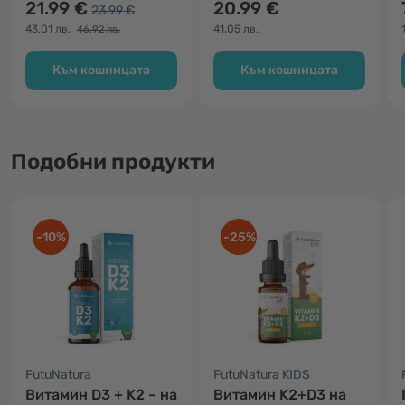
21.99 €
20.99 €
23.99 €
43.01 лв.
41.05 лв.
46.92 лв.
Към кошницата
Към кошницата
Подобни продукти
-10%
-25%
FutuNatura
FutuNatura KIDS
Витамин D3 + K2 – на
Витамин K2+D3 на