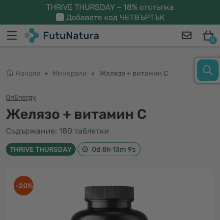
THRIVE THURSDAY – 18% отстъпка
Добавете код
ЧЕТВЪРТЪК
0
Начало
Минерали
Желязо + витамин C
OnEnergy
Желязо + витамин C
Съдържание: 180 таблетки
THRIVE THURSDAY
0d 8h 13m 8s
-20%