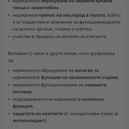
нормалното
образуване на червени кръвни
телца
и
хемоглобин,
нормалния
пренос на кислород в тялото,
който
е от съществено значение за функционирането
на всички органи, тъкани и клетки,
участва в процеса на делене на клетките.
Витамин С носи и други ползи, като допринася
за:
нормалното образуване на
колаген
за
нормалната
функция на кръвоносните съдове,
нормалното функциониране на
нервната
система
,
поддържането на нормалната
психична
функция
,
защитата на клетките
от оксидативен стрес (е
антиоксидант
).