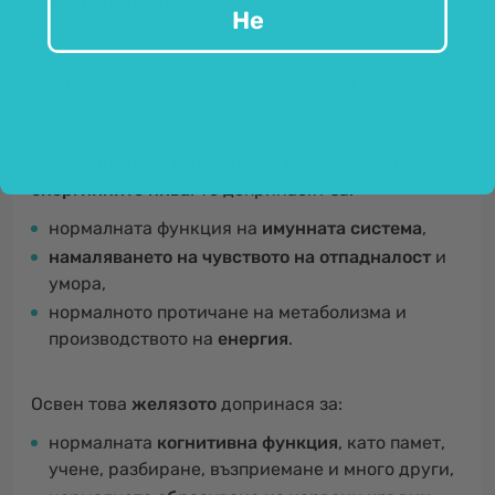
на желязото.
Не
Комбинацията от желязо и витамин С
е важна не
само защото витамин С повишава усвояването,
но и защото има благоприятен ефект върху
укрепването на имунитета
и повишаването на
енергийните нива
. Те допринасят за:
нормалната функция на
имунната система
,
намаляването на чувството на отпадналост
и
умора,
нормалното протичане на метаболизма и
производството на
енергия
.
Освен това
желязото
допринася за:
нормалната
когнитивна функция
, като памет,
учене, разбиране, възприемане и много други,