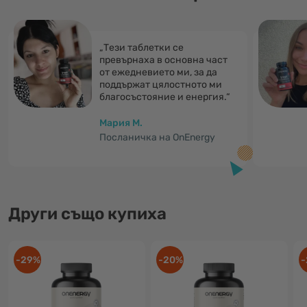
„Тези таблетки се
превърнаха в основна част
от ежедневието ми, за да
поддържат цялостното ми
благосъстояние и енергия.“
Мария M.
Посланичка на OnEnergy
Други също купиха
-29%
-20%
-