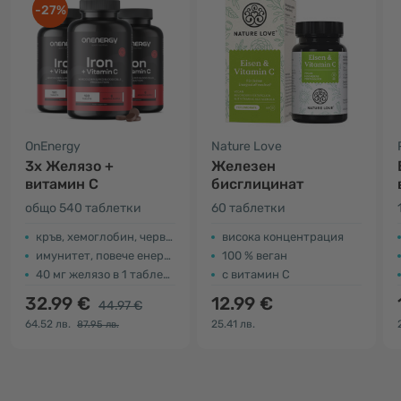
-27%
OnEnergy
Nature Love
3x Желязо +
Железен
витамин C
бисглицинат
общо 540 таблетки
60 таблетки
кръв, хемоглобин, червени кръвни клетки
висока концентрация
имунитет, повече енергия
100 % веган
40 мг желязо в 1 таблетка
с витамин C
32.99 €
12.99 €
44.97 €
64.52 лв.
25.41 лв.
87.95 лв.