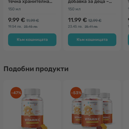
течна хранителна
добавка за деца –
добавка
растеж
150 мл
150 мл
9.99 €
11.99 €
11.99 €
12.99 €
19.54 лв.
23.45 лв.
23.45 лв.
25.41 лв.
Към кошницата
Към кошницата
Подобни продукти
-47%
-53%