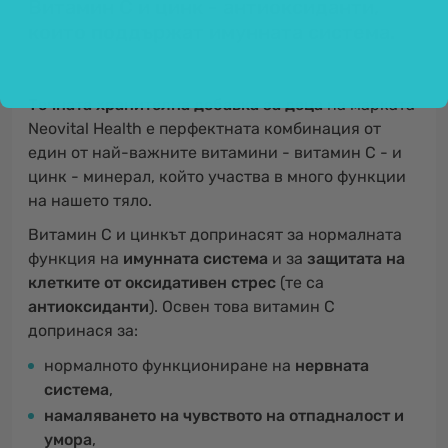
Витамин С и цинк - антиоксиданти,
които поддържат имунната система.
Tечната хранителна добавка за деца
на марката
Neovital Health е перфектната комбинация от
един от най-важните витамини - витамин С - и
цинк - минерал, който участва в много функции
на нашето тяло.
Витамин С и цинкът допринасят за нормалната
функция на
имунната система
и за
защитата на
клетките от оксидативен стрес
(те са
антиоксиданти
). Освен това витамин С
допринася за:
нормалното функциониране на
нервната
система
,
намаляването на чувството на отпадналост и
умора
,