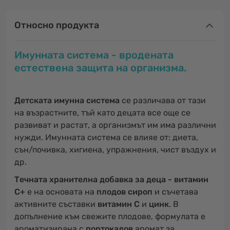
Относно продукта
Имунната система - вродената
естествена защита на организма.
Детската имунна система
се различава от тази
на възрастните, тъй като децата все още се
развиват и растат, а организмът им има различни
нужди. Имунната система се влияе от: диета,
сън/почивка, хигиена, упражнения, чист въздух и
др.
Tечната хранителна добавка за деца - витамин
С+
е на основата на
плодов сироп
и съчетава
активните съставки
витамин С
и
цинк
. В
допълнение към свежите плодове, формулата е
ароматизирана с
портокалов
аромат за