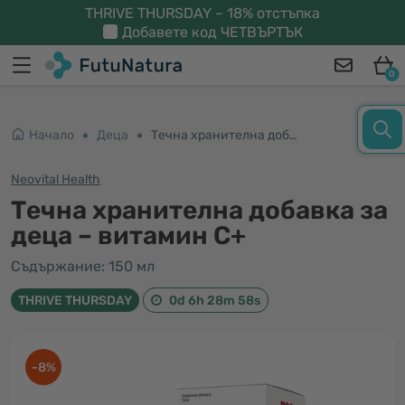
THRIVE THURSDAY – 18% отстъпка
Добавете код
ЧЕТВЪРТЪК
0
Начало
Деца
Tечна хранителна добавка за деца – витамин С+
Neovital Health
Tечна хранителна добавка за
деца – витамин С+
Съдържание: 150 мл
THRIVE THURSDAY
0d 6h 28m 57s
-8%