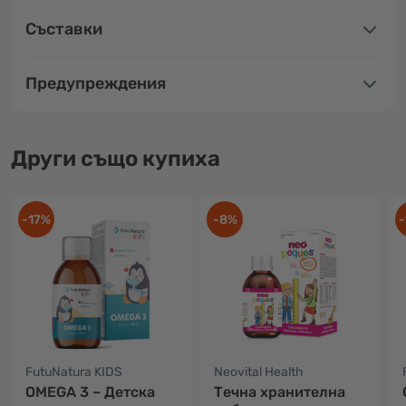
Съставки
Предупреждения
Други също купиха
-17%
-8%
-
FutuNatura KIDS
Neovital Health
OMEGA 3 – Детска
Tечна хранителна