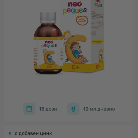
15
дози
10
мл дневно
с добавен цинк