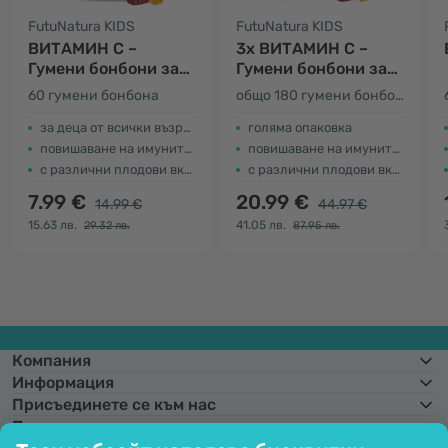
FutuNatura KIDS
FutuNatura KIDS
ВИТАМИН C –
3x ВИТАМИН C –
Гумени бонбони за
Гумени бонбони за
деца с витамин С
деца с витамин С
60 гумени бонбона
общо 180 гумени бонбона
за деца от всички възрасти
голяма опаковка
повишаване на имунитета
повишаване на имунитета
с различни плодови вкусове
с различни плодови вкусове
7.99 €
20.99 €
14.99 €
44.97 €
15.63 лв.
41.05 лв.
29.32 лв.
87.95 лв.
Компания
Информация
Присъединете се към нас
Помощ и поръчки