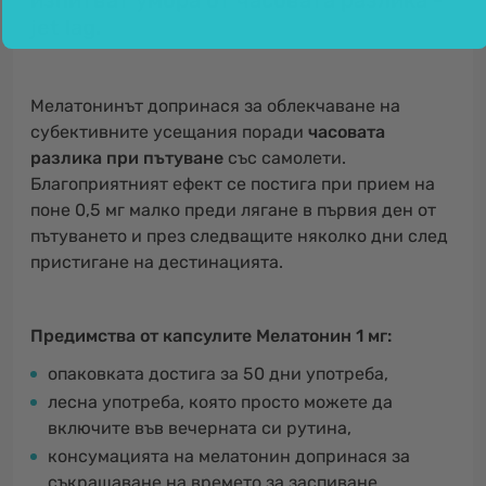
изпитват умора от часовата разлика -
jet lag.
Мелатонинът допринася за облекчаване на
субективните усещания поради
часовата
разлика при пътуване
със самолети.
Благоприятният ефект се постига при прием на
поне 0,5 мг малко преди лягане в първия ден от
пътуването и през следващите няколко дни след
пристигане на дестинацията.
Предимства от капсулите Мелатонин 1 мг:
опаковката достига за 50 дни употреба,
лесна употреба, която просто можете да
включите във вечерната си рутина,
консумацията на мелатонин допринася за
съкращаване на времето за заспиване,