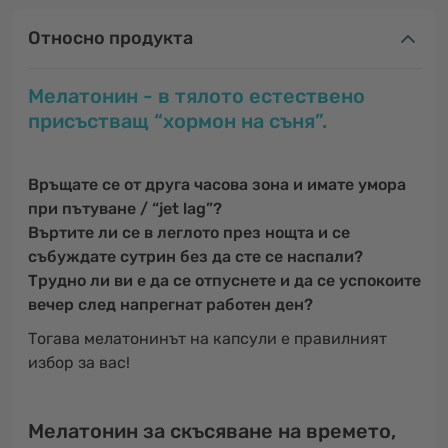
Относно продукта
Мелатонин - в тялото естествено
присъстващ “хормон на съня”.
Връщате се от друга часова зона и имате умора
при пътуване / “jet lag”?
Въртите ли се в леглото през нощта и се
събуждате сутрин без да сте се наспали?
Трудно ли ви е да се отпуснете и да се успокоите
вечер след напрегнат работен ден?
Тогава мелатонинът на капсули е правилният
избор за вас!
Мелатонин за скъсяване на времето,