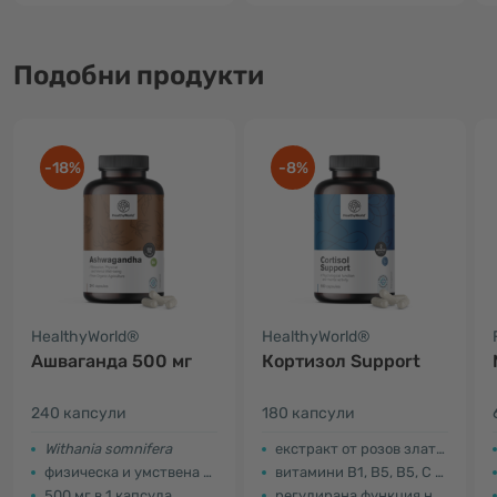
Подобни продукти
-18%
-8%
HealthyWorld®
HealthyWorld®
Ашваганда 500 мг
Кортизол Support
240 капсули
180 капсули
Withania somnifera
екстракт от розов златовръх и ашваганда
физическа и умствена издръжливост
витамини В1, В5, В5, С и цинк
500 мг в 1 капсула
регулирана функция на хормоните (витамин В6)