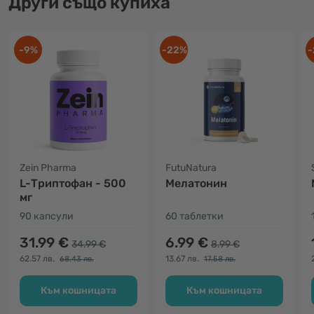
Други също купиха
-9%
-22%
-
Zein Pharma
FutuNatura
L-Триптофан - 500
Мелатонин
мг
90 капсули
60 таблетки
31.99 €
6.99 €
34.99 €
8.99 €
62.57 лв.
13.67 лв.
68.43 лв.
17.58 лв.
Към кошницата
Към кошницата