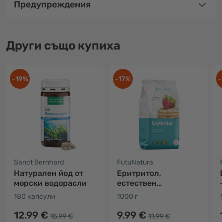
Предупреждения
Други също купиха
-19%
-17%
-
Sanct Bernhard
FutuNatura
Натурален йод от
Еритритол,
морски водорасли
естествен
подсладител
180 капсули
1000 г
12.99 €
9.99 €
15.99 €
11.99 €