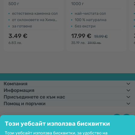
500 г
1000 г
естествена каменна сол
най-чистата сол
от склоновете на Хималаите
100 % натурална
за готвене
без екстри
3.49 €
17.99 €
19.99 €
6.83 лв.
35.19 лв.
39.10 лв.
Компания
Информация
Присъединете се към нас
Помощ и поръчки
Този уебсайт използва бисквитки
Фиксиран курс на конвертиране:
1 € =
1,95583 лв.
Възможност за
плащане с карта. Гарантирана защита на личните данни чрез SSL
Този уебсайт използва бисквитки, за удобство на