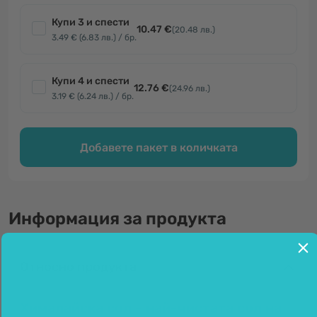
Купи 3 и спести
10.47 €
(20.48 лв.)
3.49 € (6.83 лв.) / бр.
Купи 4 и спести
12.76 €
(24.96 лв.)
3.19 € (6.24 лв.) / бр.
Добавете пакет в количката
Информация за продукта
Относно продукта
Хималайска сол - най-чистата сол на