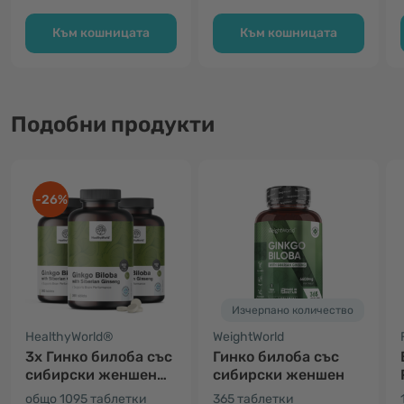
Към кошницата
Към кошницата
Подобни продукти
-26%
Изчерпано количество
HealthyWorld®
WeightWorld
3x Гинко билоба със
Гинко билоба със
сибирски женшен
сибирски женшен
6600 мг
общо 1095 таблетки
365 таблетки