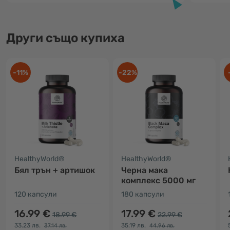
Други също купиха
-11%
-22%
HealthyWorld®
HealthyWorld®
Бял трън + артишок
Черна мака
комплекс 5000 мг
120 капсули
180 капсули
16.99 €
17.99 €
18.99 €
22.99 €
33.23 лв.
35.19 лв.
37.14 лв.
44.96 лв.