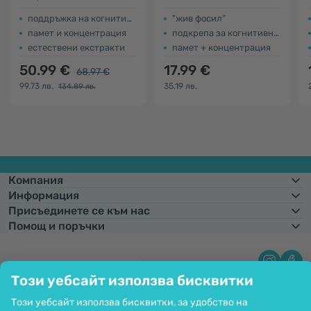
поддръжка на когнитивните функции
"жив фосил”
памет и концентрация
подкрепа за когнитивните функции
естествени екстракти
памет + концентрация
50.99 €
17.99 €
68.97 €
99.73 лв.
35.19 лв.
134.89 лв.
Компания
Информация
Присъединете се към нас
Помощ и поръчки
Този уебсайт използва бисквитки
Фиксиран курс на конвертиране:
1 € =
1,95583 лв.
Възможност за
плащане с карта. Гарантирана защита на личните данни чрез SSL
Този уебсайт използва бисквитки, за удобство на
криптиране.