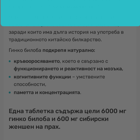
е наричан също
"жива вкаменелост".
Освен с отличителната си форма на листата е
известен също със своите полезни свойства,
заради които има дълга история на употреба в
традиционното китайско билкарство.
Гинко билоба
подкрепя натурално:
кръвооросяването
, което е свързано с
функционирането и реактивност на мозъка
,
когнитивните функции
– умствените
способности,
паметта и концентрацията
.
Една таблетка съдържа цели 6000 мг
гинко билоба и 600 мг сибирски
женшен на прах.