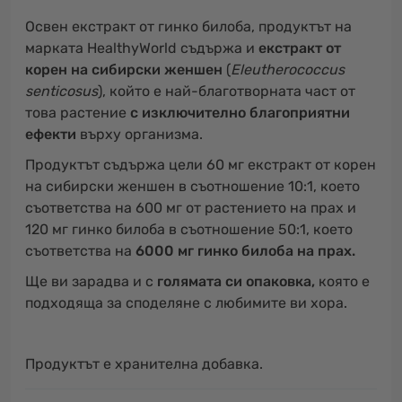
Освен екстракт от гинко билоба, продуктът на
марката HealthyWorld съдържа и
екстракт от
корен на сибирски женшен
(
Eleutherococcus
senticosus
), който е най-благотворната част от
това растение
с изключително благоприятни
ефекти
върху организма.
Продуктът съдържа цели 60 мг екстракт от корен
на сибирски женшен в съотношение 10:1, което
съответства на 600 мг от растението на прах и
120 мг гинко билоба в съотношение 50:1, което
съответства на
6000 мг гинко билоба на прах.
Ще ви зарадва и с
голямата си опаковка,
която е
подходяща за споделяне с любимите ви хора.
Продуктът е хранителна добавка.