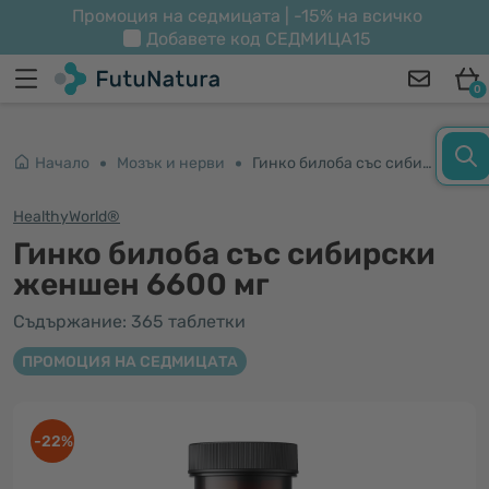
Промоция на седмицата | -15% на всичко
Добавете код
СЕДМИЦА15
0
Начало
Мозък и нерви
Гинко билоба със сибирски женшен 6600 мг
HealthyWorld®
Гинко билоба със сибирски
женшен 6600 мг
Съдържание: 365 таблетки
ПРОМОЦИЯ НА СЕДМИЦАТА
-22%