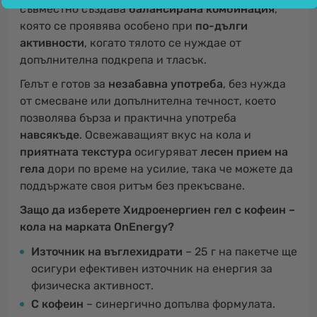
съвместно създава
балансирана комбинация
,
която се проявява особено при
по-дълги
активности
, когато тялото се нуждае от
допълнителна подкрепа и тласък.
Гелът е готов за
незабавна употреба
, без нужда
от смесване или допълнителна течност, което
позволява бърза и практична употреба
навсякъде
. Освежаващият вкус на кола и
приятната текстура
осигуряват
лесен прием на
гела
дори по време на усилие, така че можете да
поддържате своя ритъм без прекъсване.
Защо да изберете Хидроенергиен гел с кофеин –
кола на марката OnEnergy?
Източник на въглехидрати
– 25 г на пакетче ще
осигури ефективен източник на енергия за
физическа активност.
С кофеин
– синергично допълва формулата.