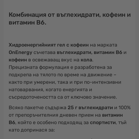
Комбинация от въглехидрати, кофеин и
витамин B6.
Хидроенергийният гел с кофеин
на марката
OnEnergy
съчетава
въглехидрати, витамин B6
и
кофеин
в освежаващ вкус на
кола
.
Прецизната формулация е разработена за
подкрепа на тялото по време на движение –
както при умерени, така и при по-интензивни
натоварвания, когато енергията и
съсредоточеността са от ключово значение.
Всяко пакетче съдържа
25 г въглехидрати
и 100%
от препоръчителния дневен прием на
витамин
B6
, който е особено подходящ за
спортисти
, тъй
като допринася за: