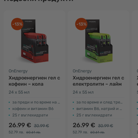
-13%
-13%
OnEnergy
OnEnergy
Хидроенергиен гел с
Хидроенергиен гел с
кофеин – кола
електролити – лайм
24 x 55 мл
24 x 55 мл
за преди и по време на тренировка
за по време и след тренировка
кофеин и витамин В6
витамин B6, натрий и магнезий
25 г въглехидрати
25 г въглехидрати
26.99 €
26.99 €
30.99 €
30.99 €
52.79 лв.
52.79 лв.
60.61 лв.
60.61 лв.