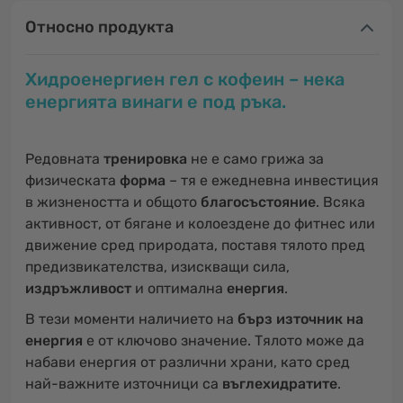
Относно продукта
Хидроенергиен гел с кофеин – нека
енергията винаги е под ръка.
Редовната
тренировка
не е само грижа за
физическата
форма
– тя е ежедневна инвестиция
в жизнеността и общото
благосъстояние
. Всяка
активност, от бягане и колоездене до фитнес или
движение сред природата, поставя тялото пред
предизвикателства, изискващи сила,
издръжливост
и оптимална
енергия
.
В тези моменти наличието на
бърз източник на
енергия
е от ключово значение. Тялото може да
набави енергия от различни храни, като сред
най-важните източници са
въглехидратите
.