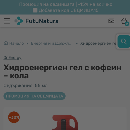
Промоция на седмицата | -15% на всичко
Добавете код
СЕДМИЦА15
0
Начало
Енергия и издръжливост
Хидроенергиен гел с кофеин – кола
OnEnergy
Хидроенергиен гел с кофеин
– кола
Съдържание: 55 мл
ПРОМОЦИЯ НА СЕДМИЦАТА
-30%