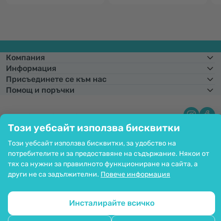
Компания
Информация
Присъединете се към нас
Помощ и поръчки
Този уебсайт използва бисквитки
Фиксиран курс на конвертиране:
1 € =
1,95583 лв.
Възможност за
плащане с карта. Гарантирана защита на личните данни чрез SSL
Този уебсайт използва бисквитки, за удобство на
криптиране.
Copyright © 2012 - 2026   |   Be Healthy Group d.o.o.
потребителите и за предоставяне на съдържание. Някои от
Карта на сайта
Използване на бисквитките
тях са нужни за правилното функциониране на сайта, а
Настройки на бисквитките
други не са задължителни.
Повече информация
Инсталирайте всичко