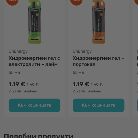
OnEnergy
OnEnergy
Хидроенергиен гел с
Хидроенергиен гел –
електролити – лайм
портокал
55 мл
55 мл
1.19 €
1.19 €
1.69 €
1.69 €
2.33 лв.
2.33 лв.
3.31 лв.
3.31 лв.
Към кошницата
Към кошницата
Подобни продукти