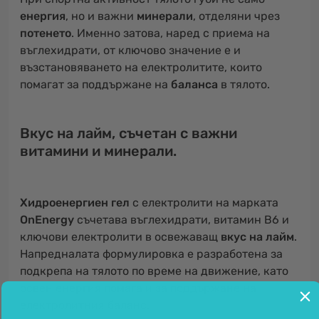
енергия
, но и важни
минерали
, отделяни чрез
потенето
. Именно затова, наред с приема на
въглехидрати, от ключово значение е и
възстановяването на електролитите, които
помагат за поддържане на
баланса
в тялото.
Вкус на лайм, съчетан с важни
витамини и минерали.
Хидроенергиен гел
с електролити на марката
OnEnergy
съчетава въглехидрати, витамин B6 и
ключови електролити в освежаващ
вкус на лайм
.
Напредналата формулировка е разработена за
подкрепа на тялото по време на движение, като
освен енергия помага и за поддържане на
електролитния баланс.