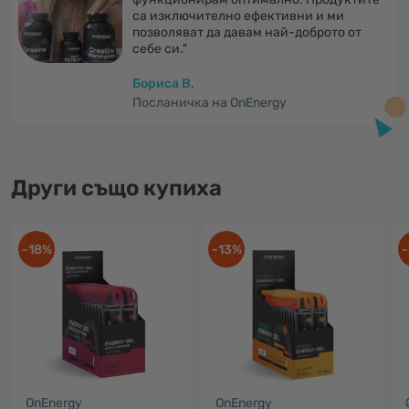
са изключително ефективни и ми
позволяват да давам най-доброто от
себе си."
Бориса В.
Посланичка на OnEnergy
Други също купиха
-18%
-13%
-
OnEnergy
OnEnergy