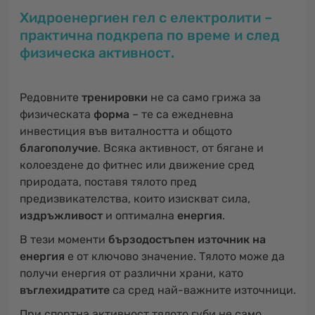
Хидроенергиен гел с електролити –
практична подкрепа по време и след
физическа активност.
Редовните
тренировки
не са само грижа за
физическата
форма
– те са ежедневна
инвестиция във виталността и общото
благополучие
. Всяка активност, от бягане и
колоездене до фитнес или движение сред
природата, поставя тялото пред
предизвикателства, които изискват сила,
издръжливост
и оптимална
енергия
.
В тези моменти
бързодостъпен източник на
енергия
е от ключово значение. Тялото може да
получи енергия от различни храни, като
въглехидратите
са сред най-важните източници.
При спортна активност тялото губи не само