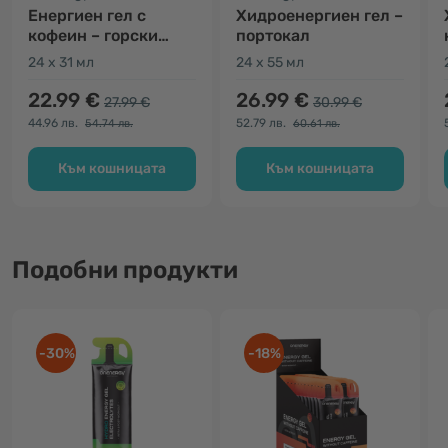
Енергиен гел с
Хидроенергиен гел –
кофеин – горски
портокал
плодове
24 x 31 мл
24 x 55 мл
22.99 €
26.99 €
27.99 €
30.99 €
44.96 лв.
52.79 лв.
54.74 лв.
60.61 лв.
Към кошницата
Към кошницата
Подобни продукти
-30%
-18%