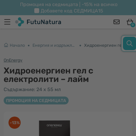
Промоция на седмицата | -15% на всичко
Добавете код
СЕДМИЦА15
0
Начало
Енергия и издръжливост
Хидроенергиен гел с електролити – лайм
OnEnergy
Хидроенергиен гел с
електролити – лайм
Съдържание: 24 x 55 мл
ПРОМОЦИЯ НА СЕДМИЦАТА
-13%