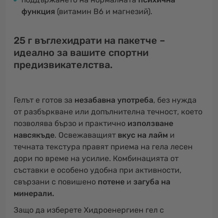
функция
(витамин B6 и магнезий).
25 г въглехидрати на пакетче –
идеално за вашите спортни
предизвикателства.
Гелът е готов за
незабавна употреба
, без нужда
от разбъркване или допълнителна течност, което
позволява бързо и практично
използване
навсякъде
. Освежаващият
вкус на лайм
и
течната текстура правят приема на гела лесен
дори по време на усилие. Комбинацията от
съставки е особено удобна при активности,
свързани с повишено
потене
и
загуба на
минерали.
Защо да изберете Хидроенергиен гел с