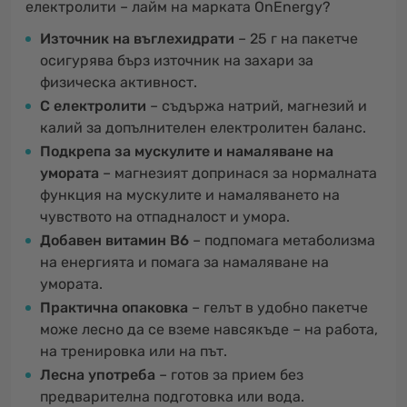
електролити – лайм на марката OnEnergy?
Източник на въглехидрати
– 25 г на пакетче
осигурява бърз източник на захари за
физическа активност.
С електролити
– съдържа натрий, магнезий и
калий за допълнителен електролитен баланс.
Подкрепа за мускулите и намаляване на
умората
– магнезият допринася за нормалната
функция на мускулите и намаляването на
чувството на отпадналост и умора.
Добавен витамин B6
– подпомага метаболизма
на енергията и помага за намаляване на
умората.
Практична опаковка
– гелът в удобно пакетче
може лесно да се вземе навсякъде – на работа,
на тренировка или на път.
Лесна употреба
– готов за прием без
предварителна подготовка или вода.