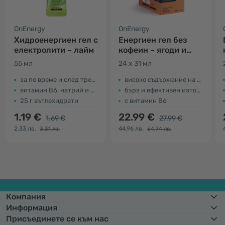
OnEnergy
OnEnergy
Хидроенергиен гел с
Енергиен гел без
електролити – лайм
кофеин – ягоди и
банан
55 мл
24 x 31 мл
за по време и след тренировка
високо съдържание на въглехидрати
витамин B6, натрий и магнезий
бърз и ефективен източник на енергия
25 г въглехидрати
с витамин B6
1.19 €
22.99 €
1.69 €
27.99 €
2.33 лв.
44.96 лв.
3.31 лв.
54.74 лв.
Компания
Информация
Присъединете се към нас