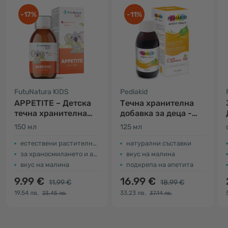
-17%
-11%
FutuNatura KIDS
Pediakid
APPETITE – Детска
Течна хранителна
течна хранителна
добавка за деца -
добавка за апетит
апетит
150 мл
125 мл
естествени растителни екстракти
натурални съставки
за храносмилането и апетита
вкус на малина
вкус на малина
подкрепа на апетитa
9.99 €
16.99 €
11.99 €
18.99 €
19.54 лв.
33.23 лв.
23.45 лв.
37.14 лв.