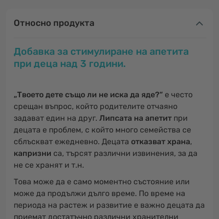
Относно продукта
Добавка за стимулиране на апетита
при деца над 3 години.
„Твоето дете също ли не иска да яде?“
е често
срещан въпрос, който родителите отчаяно
задават един на друг.
Липсата на апетит
при
децата е проблем, с който много семейства се
сблъскват ежедневно. Децата
отказват храна
,
капризни
са, търсят различни извинения, за да
не се хранят и т.н.
Това може да е само моментно състояние или
може да продължи дълго време. По време на
периода на растеж и развитие е важно децата да
приемат достатъчно различни хранителни