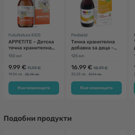
FutuNatura KIDS
Pediakid
APPETITE – Детска
Течна хранителна
течна хранителна
добавка за деца -
добавка за апетит
апетит
150 мл
125 мл
9.99 €
16.99 €
11.99 €
18.99 €
19.54 лв.
33.23 лв.
23.45 лв.
37.14 лв.
Към кошницата
Към кошницата
Подобни продукти