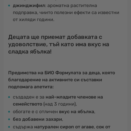
джинджифил
: ароматна растителна
подправка, чиито полезни ефекти са известни
от хиляди години.
Децата ще приемат добавката с
удоволствие, тъй като има вкус на
сладка ябълка!
Предимства на БИО Формулата за деца, която
благодарение на активните си съставки
подпомага апетита:
създаден е за
най-младите членове на
семейството
(над 3 години),
обогате е с отличен
вкус на ябълка
,
без добавени захари
,
съдържа
натурален сироп от агаве
,
сок от