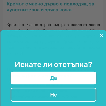
Кремът с чаено дърво е подходящ за
чувствителна и зряла кожа.
Кремът от чаено дърво съдържа
масло от чаено
дърво
(tea tree oil),
D-пантенол
(провитамин В5) и
витамин Е
, които имат отлично положително
въздействие върху кожата. Кремът с масло от
чаено дърво е подходящ за дневна и нощна
употреба.
Искате ли отстъпка?
Предимствата на крема с масло от
чаено дърво и D-пантенол?
Да
Почиства и обновява кожата.
За
зряла или проблемна
кожа.
Не
Абсорбира се изключително бързо
.