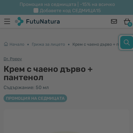
Промоция на седмицата | -15% на всичко
Добавете код
СЕДМИЦА15
0
Начало
Грижа за лицето
Крем с чаено дърво + пантенол
Dr. Popov
Крем с чаено дърво +
пантенол
Съдържание: 50 мл
ПРОМОЦИЯ НА СЕДМИЦАТА