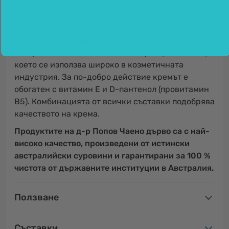
Какво съдържа кремът от чаено дърво на д-р
Попов?
Основната съставка на крема е истинско
австралийско масло от чаено дърво (Tea Tree oil),
което се използва широко в козметичната
индустрия. За по-добро действие кремът е
обогатен с витамин Е и D-пантенол (провитамин
В5). Комбинацията от всички съставки подобрява
качеството на крема.
Продуктите на д-р Попов Чаено дърво са с най-
високо качество, произведени от истински
австралийски суровини и гарантирани за 100 %
чистота от държавните институции в Австралия.
Ползване
Съставки