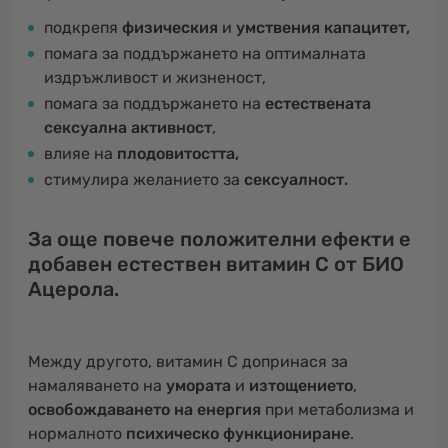
подкрепя
физическия
и
умствения капацитет,
помага за поддържането на оптималната
издръжливост и жизненост,
помага за поддържането на
естествената
сексуална активност
,
влияе на
плодовитостта,
стимулира желанието за
сексуалност.
За още повече положителни ефекти е
добавен естествен витамин C от БИО
Ацерола.
Между другото, витамин С допринася за
намаляването на
умората
и
изтощението
,
освобождаването на енергия
при метаболизма и
нормалното
психическо функциониране
.