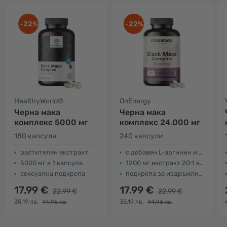
-22%
-22%
HealthyWorld®
OnEnergy
Черна мака
Черна мака
комплекс 5000 мг
комплекс 24.000 мг
180 капсули
240 капсули
растителен екстракт
с добавен L-аргинин и цинк
5000 мг в 1 капсула
1200 мг екстракт 20:1 в 3 капсули
сексуална подкрепа
подкрепа за издръжливостта
17.99 €
17.99 €
22.99 €
22.99 €
35.19 лв.
35.19 лв.
44.96 лв.
44.96 лв.