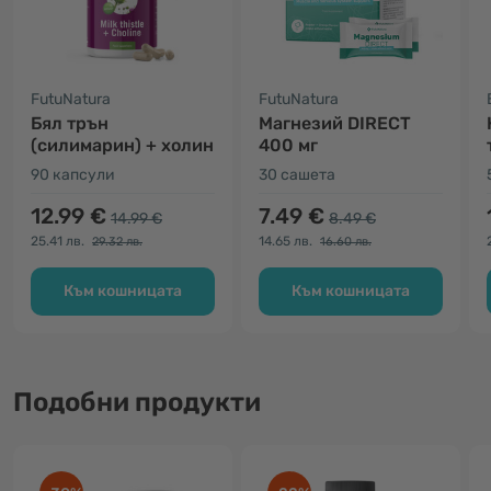
FutuNatura
FutuNatura
Бял трън
Магнезий DIRECT
(силимарин) + холин
400 мг
90 капсули
30 сашета
12.99 €
7.49 €
14.99 €
8.49 €
25.41 лв.
14.65 лв.
29.32 лв.
16.60 лв.
Към кошницата
Към кошницата
Подобни продукти