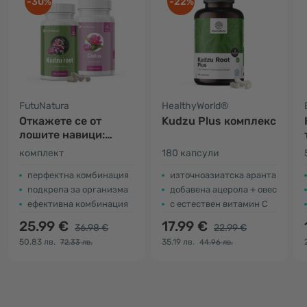
-30%
-22%
FutuNatura
HealthyWorld®
Откажете се от
Kudzu Plus комплекс
лошите навици:
Кудзу (корен) +
комплект
180 капсули
Памуклийка
перфектна комбинация
източноазиатска аранта
подкрепа за организма
добавена ацерола + овес
ефективна комбинация
с естествен витамин С
25.99 €
17.99 €
36.98 €
22.99 €
50.83 лв.
35.19 лв.
72.33 лв.
44.96 лв.