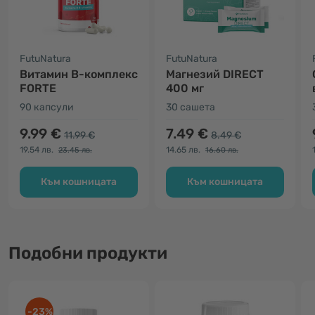
FutuNatura
FutuNatura
Витамин B-комплекс
Магнезий DIRECT
FORTE
400 мг
90 капсули
30 сашета
9.99 €
7.49 €
11.99 €
8.49 €
19.54 лв.
14.65 лв.
23.45 лв.
16.60 лв.
Към кошницата
Към кошницата
Подобни продукти
-23%