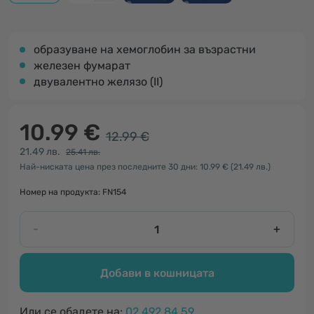
образуване на хемоглобин за възрастни
железен фумарат
двувалентно желязо (II)
10.99 €
12.99 €
21.49 лв.
25.41 лв.
Най-ниската цена през последните 30 дни: 10.99 €
(21.49 лв.)
Номер на продукта: FN154
-
+
Добави в кошницата
Или се обадете на:
02 492 84 59