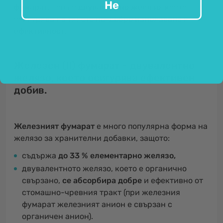
Не
фумарат.
Това е
двувалентно желязо
, което
осигурява на тялото
по-добро използване
и
ефективност.
Железен (II) фумарат - двувалентно
желязо, което осигурява ефективен
добив.
Железният фумарат
е много популярна форма на
желязо за хранителни добавки, защото:
съдържа
до 33 % елементарно желязо,
двувалентното желязо, което е органично
свързано,
се абсорбира добре
и ефективно от
стомашно-чревния тракт (при железния
фумарат железният анион е свързан с
органичен анион).