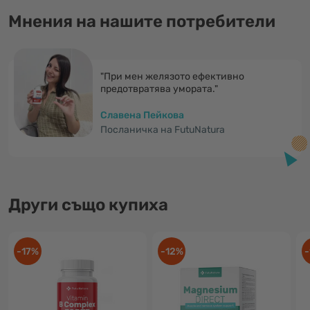
Мнения на нашите потребители
"При мен желязото ефективно
предотвратява умората."
Славена Пейкова
Посланичка на FutuNatura
Други също купиха
-17%
-12%
-