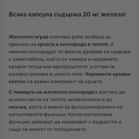
Всяка капсула съдържа 20 мг желязо!
Желязото играе
ключова роля особено за
преноса на
кръвта и кислорода в тялото.
А
именно кислородът от белите дробове се свързва
с хемоглобина, който се намира в червените
кръвни телца или еритроцитите, а оттам се
разпространява в цялото тяло.
Червените кръвни
клетки
са важен компонент на кръвта.
С помощта на желязото кислородът
достига до
всички части на тялото, включително и до
мозъка,
което е важно за функционирането на
когнитивните функции. Някои когнитивни
функции започват да намаляват с възрастта и
също се влияят от изтощението.