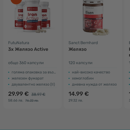
FutuNatura
Sanct Bernhard
3x Желязо Active
Желязо
общо 360 капсули
120 капсули
голяма опаковка за възрастни
най-високо качество
железен фумарат
хемоглобин
двувалентно желязо (II)
дневна нужда от желязо
29.99 €
14.99 €
38.97 €
58.66 лв.
29.32 лв.
76.22 лв.