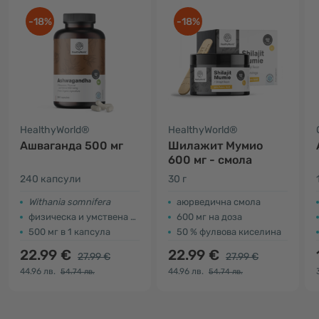
-18%
-18%
HealthyWorld®
HealthyWorld®
Ашваганда 500 мг
Шилажит Мумио
600 мг - смола
240 капсули
30 г
Withania somnifera
аюрведична смола
физическа и умствена издръжливост
600 мг на доза
500 мг в 1 капсула
50 % фулвова киселина
22.99 €
22.99 €
27.99 €
27.99 €
44.96 лв.
44.96 лв.
54.74 лв.
54.74 лв.