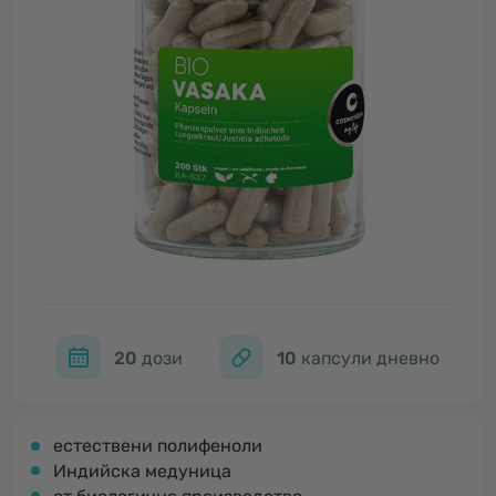
20
дози
10
капсули дневно
естествени полифеноли
Индийска медуница