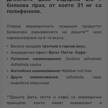
билкова прах, от която
31 мг са
полифеноли
.
Според аюрведичната традиция продуктът
балансира равновесието на дошите** чрез
хармонизиране на 6-те вкуса.
Васака придава
тръпчив и горчив вкус.
Аюрведичен ефект:
Вата+ Питта- Кафа-
Латинско наименование:
Justicia adhatoda
,
Adhatoda vasica
Английско наименование:
Malabar nut tree
Други наименования:
adhatoda, vasa,
индийска медуница
**Дошите (вата, питта и кафа) са аюрведични
принципи, които нямат еквивалент в