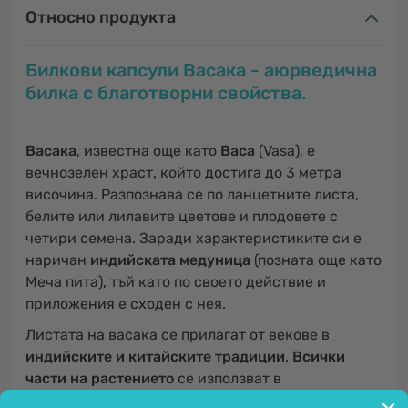
Относно продукта
Билкови капсули
Васака
- аюрведична
билка с
благотворни свойства.
Васака
, известна още като
Васа
(Vasa), е
вечнозелен храст, който достига до 3 метра
височина. Разпознава се по ланцетните листа,
белите или лилавите цветове и плодовете с
четири семена. Заради характеристиките си е
наричан
индийската медуница
(позната още като
Меча пита), тъй като по своето действие и
приложения е сходен с нея.
Листата на васака се прилагат от векове в
индийските и китайските традиции
.
Всички
части на растението
се използват в
аюрведичното хранене, но именно
листата
имат