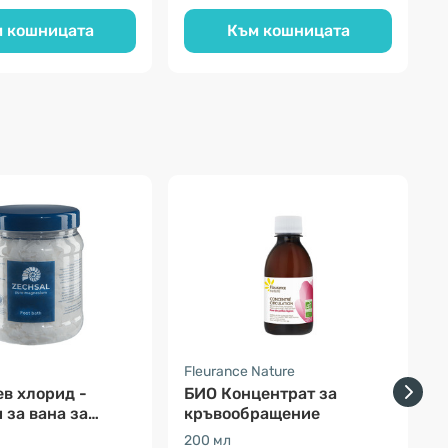
 кошницата
Към кошницата
Fleurance Nature
P
в хлорид -
БИО Концентрат за
 за вана за
кръвообращение
200 мл
о