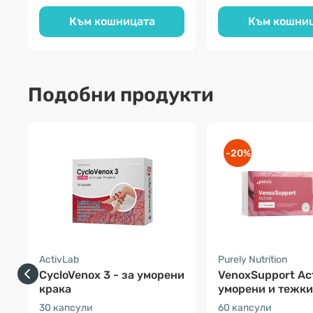
Към кошницата
Към кошни
Подобни продукти
-20%
ActivLab
Purely Nutrition
CycloVenox 3 - за уморени
VenoxSupport Act
крака
уморени и тежки
30 капсули
60 капсули