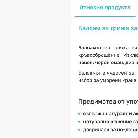
Относно продукта
Балсам за грижа за
Балсамът за грижа за
кръвообращение. Изкл
невен, черен оман, див 
Балсамът е чудесен за 
избор за уморени крака 
Предимства от упот
съдържа
натурални а
натурално решение
за
допринася за
по-добро