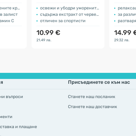
ите крака
освежи и убодри уморените крака
релаксац
в залист
съдържа екстракт от червени лозови листа и див кестен
за разл
амин С
отличен за спортисти
разтваря
10.99 €
14.99 
21.49 лв.
29.32 лв.
я
Присъединете се към нас
ни въпроси
Станете наш посланик
Станете наш доставчик
менти
ставка и плащане