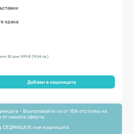
ъставки
те крака
те 30 дни: 9.99 €
(19.54 лв.)
Добави в кошницата
мицата - Възползвайте се от 15% отстъпка на
 от нашата оферта.
д
СЕДМИЦА15
към кошницата