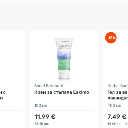
-12%
Sanct Bernhard
Herbal Car
м с
Крем за стъпала Eskimo
Гел за ва
ин
лавандул
камелия
100 мл
400 мл
11.99 €
7.49 €
23.45 лв.
14.65 лв.
16