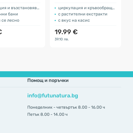
ия и възстановяване
циркулация и кръвообращение
ични бани
с растителни екстракти
 се лесно
с вкус на касис
€
19.99 €
39.10 лв.
6
Помощ и поръчки
info@futunatura.bg
Понеделник - четвъртък 8.00 - 16.00 ч
Петък 8.00 - 14.00 ч