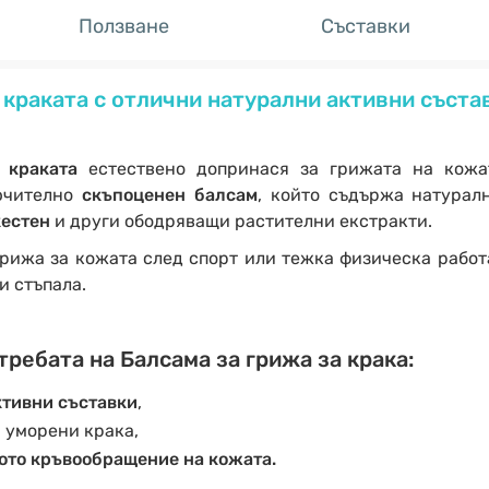
Ползване
Съставки
 краката с отлични натурални активни съста
 краката
естествено допринася за грижата на кожа
ючително
скъпоценен балсам
, който съдържа натурал
кестен
и други ободряващи растителни екстракти.
грижа за кожата след спорт или тежка физическа работа
и стъпала.
ребата на Балсама за грижа за крака:
ктивни съставки
,
 уморени крака,
то кръвообращение на кожата.