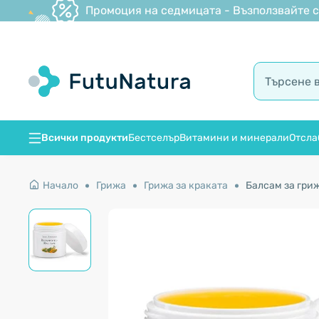
Промоция на седмицата - Възползвайте се
Всички продукти
Бестселър
Витамини и минерали
Отсла
Начало
Грижа
Грижа за краката
Балсам за гриж