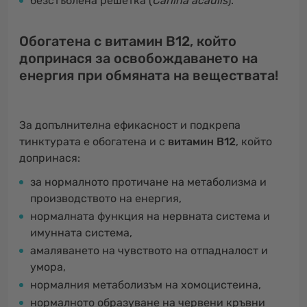
безстъблена решетка (
Carlina acaulis
).
Обогатена с витамин В12, който
допринася за освобождаването на
енергия при обмяната на веществата!
За допълнителна ефикасност и подкрепа
тинктурата е обогатена и с
витамин В12
, който
допринася:
за нормалното протичане на метаболизма и
производството на енергия,
нормалната функция на нервната система и
имунната система,
амаляването на чувството на отпадналост и
умора,
нормалния метаболизъм на хомоцистеина,
нормалното образуване на червени кръвни