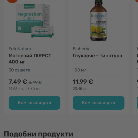
FutuNatura
Bioherba
Магнезий DIRECT
Глухарче - тинктура
400 мг
30 сашета
100 мл
7.49 €
11.99 €
8.49 €
14.65 лв.
23.45 лв.
16.60 лв.
Към кошницата
Към кошницата
Подобни продукти