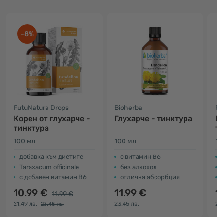
-8%
FutuNatura Drops
Bioherba
Корен от глухарче -
Глухарче - тинктура
тинктура
100 мл
100 мл
добавка към диетите
c витамин B6
Taraxacum officinale
без алкохол
с добавен витамин В6
отлична абсорбция
10.99 €
11.99 €
11.99 €
21.49 лв.
23.45 лв.
23.45 лв.