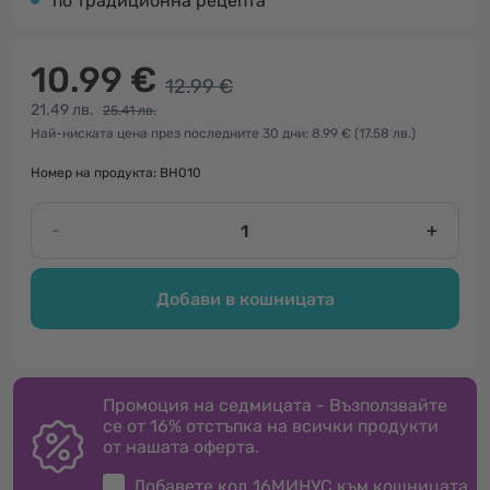
по традиционна рецепта
10.99 €
12.99 €
21.49 лв.
25.41 лв.
Най-ниската цена през последните 30 дни: 8.99 €
(17.58 лв.)
Номер на продукта: BH010
-
+
Добави в кошницата
Промоция на седмицата - Възползвайте
се от 16% отстъпка на всички продукти
от нашата оферта.
Добавете код
16МИНУС
към кошницата