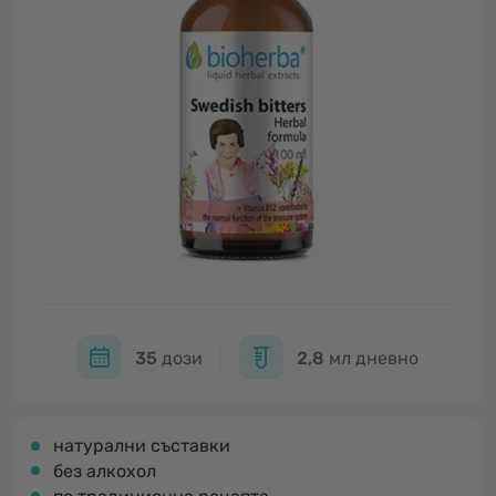
35
дози
2,8
мл дневно
натурални съставки
без алкохол