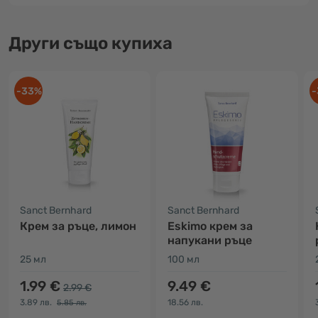
Други също купиха
-33%
-
Sanct Bernhard
Sanct Bernhard
Крем за ръце, лимон
Eskimo крем за
напукани ръце
25 мл
100 мл
1.99 €
9.49 €
2.99 €
3.89 лв.
18.56 лв.
5.85 лв.