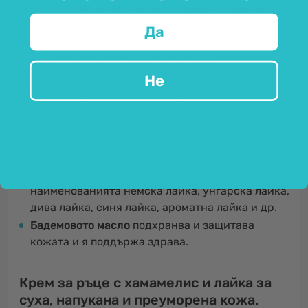
бил познат на индианците поради различните
му приложения. Има характерни яркожълти
Да
цветове с приятна миризма. Заради полезните
си свойства понякога го наричат ​​„
вълшебен
орех
“.
Не
Лайката
(
Matricaria recutita
)
е едно от най-
старите чаени растения в света. Може да се
разпознае по характерните ароматни бели
цветя с жълтеникав център. Това е една от
билките, които виреят в домашната градина.
Лайката е известна още с
наименованията немска лайка, унгарска лайка,
дива лайка, синя лайка, ароматна лайка и др.
Бадемовото масло
подхранва и защитава
кожата и я поддържа здрава.
Крем за ръце с хамамелис и лайка за
суха, напукана и преуморена кожа.