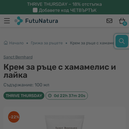
THRIVE THURSDAY – 18% отстъпка
Добавете код
ЧЕТВЪРТЪК
0
Начало
Грижа за ръцете
Крем за ръце с хамамелис и лайка
Sanct Bernhard
Крем за ръце с хамамелис и
лайка
Съдържание: 100 мл
THRIVE THURSDAY
0d 22h 37m 20s
-22%