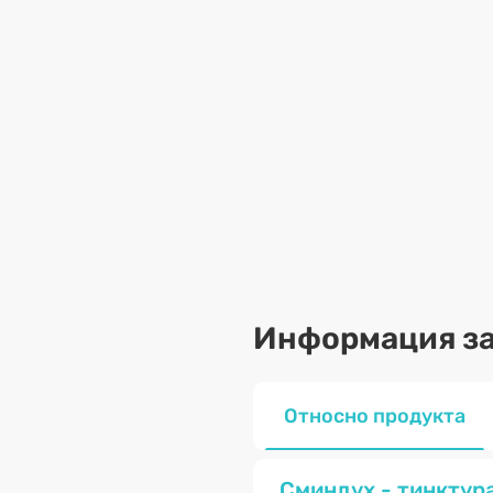
Информация за
Относно продукта
Сминдух - тинктура