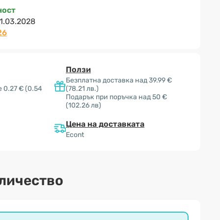
ност
1.03.2028
26
Ползи
Безплатна доставка над 39.99 €
 0.27 €
(0.54
(78.21 лв.)
Подарък при поръчка над 50 €
(102.26 лв)
Цена на доставката
Econt
оличество