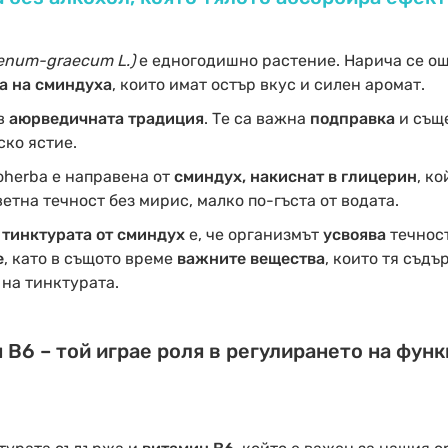
foenum-graecum L.)
е едногодишно растение. Нарича се о
а на сминдуха
, които имат остър вкус и силен аромат.
в
аюрведичната традиция
. Те са важна
подправка
и същ
ко ястие.
oherba е направена от
сминдух, накиснат в глицерин
, к
ветна течност без мирис, малко по-гъста от водата.
 тинктурата от сминдух
е, че организмът
усвоява
течнос
е
, като в същото време
важните вещества
, които тя съдъ
на тинктурата.
В6 – той играе роля в регулирането на фун