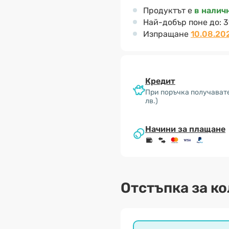
Продуктът е
в налич
Най-добър поне до:
3
Изпращане
10.08.20
Кредит
При поръчка получавате
лв.)
Начини за плащане
Отстъпка за к