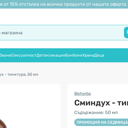
 от 15% отстъпка на всички продукти от нашата оферта.
бване
Сексуалност
Детоксикация
Бонбони
Храна
Деца
х - тинктура, 50 мл
Bioherba
Сминдух - ти
Съдържание: 50 мл
ПРОМОЦИЯ НА СЕДМИЦА