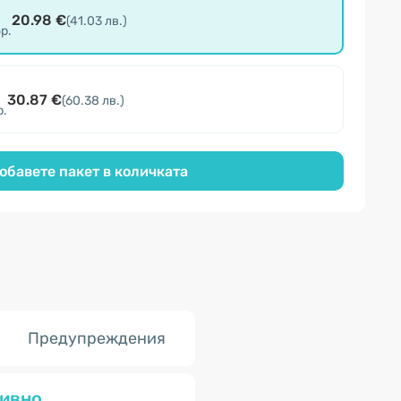
20.98 €
(41.03 лв.)
бр.
30.87 €
(60.38 лв.)
р.
обавете пакет в количката
Предупреждения
ивно.