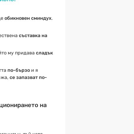
ще
обикновен сминдух
.
ествена
съставка на
ойто му придава
сладък
тта
по-бързо
и я
ржа,
се запазват по-
кционирането на