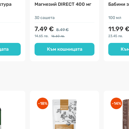
ктура
Магнезий DIRECT 400 мг
Бабини з
30 сашета
100 мл
7.49 €
11.99 
8.49 €
14.65 лв.
23.45 лв.
16.60 лв.
цата
Към кошницата
Към
-18%
-14%