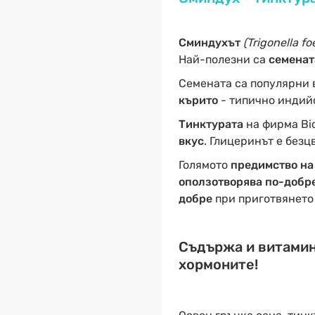
Сминдухът
(Trigonella 
Най-полезни са
семенат
Семената са популярни 
кърито
- типично индийс
Тинктурата
на фирма Bi
вкус
. Глицеринът е безц
Голямото
предимство на
оползотворява по-добр
добре
при приготвянето 
Cъдържа и витамин 
хормоните!