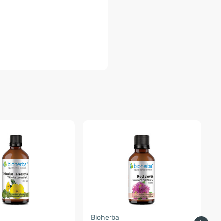
Bioherba
B