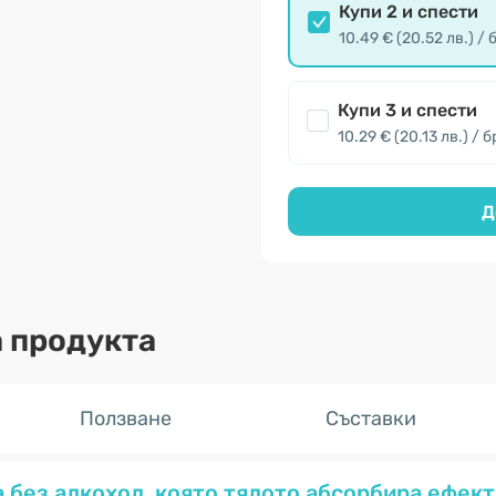
Купи 2 и спести
10.49 € (20.52 лв.) / 
Купи 3 и спести
10.29 € (20.13 лв.) / б
Д
 продукта
Ползване
Съставки
 без алкохол, която тялото абсорбира ефект