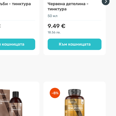
ъби - тинктура
Червена детелина -
тинктура
50 мл
5
€
9.49 €
18.56 лв.
2
 кошницата
Към кошницата
-8%