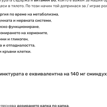
ктурата съдържа и
витамин В6
, който е важен за нашия о
си в тялото. По този начин той допринася за / играе рол
ргия по време на метаболизма
,
унната и нервната системи
,
еско функциониране
,
онирането на хормоните
,
ини и гликоген
,
а и отпадналостта
,
и кръвни клетки
.
инктурата е еквивалентна на 140 мг сминдух
леснява
дозирането капка по капка
,