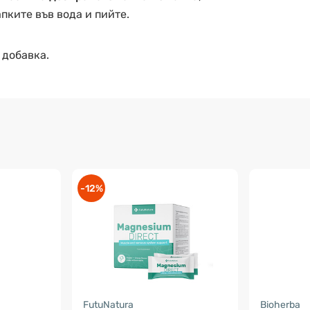
пките във вода и пийте.
 добавка.
-12%
FutuNatura
Bioherba