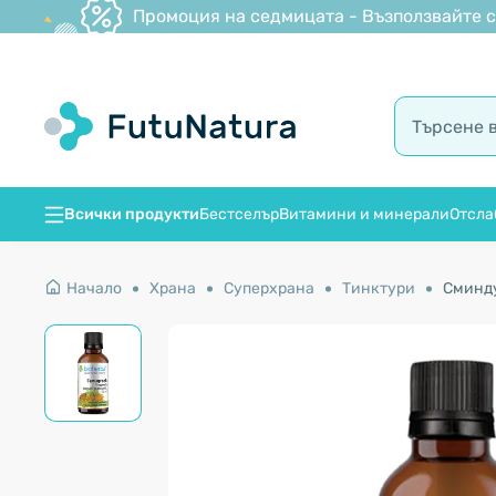
Промоция на седмицата - Възползвайте се
Всички продукти
Бестселър
Витамини и минерали
Отсла
Начало
Храна
Суперхрана
Тинктури
Сминду