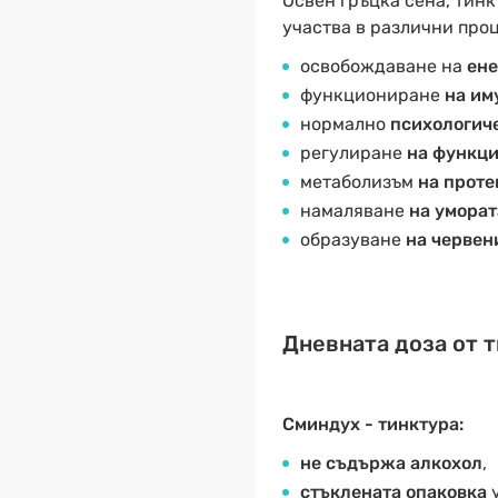
Освен гръцка сена, тин
участва в различни проце
освобождаване на
ене
функциониране
на им
нормално
психологич
регулиране
на функци
метаболизъм
на проте
намаляване
на уморат
образуване
на червен
Дневната доза от т
Сминдух - тинктура:
не съдържа алкохол
,
стъклената опаковка
у