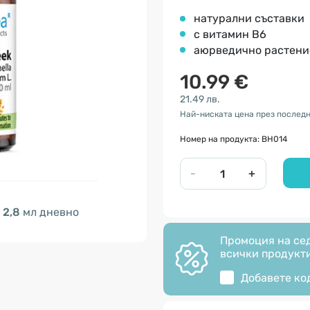
натурални съставки
c витамин B6
аюрведично растени
10.99 €
21.49 лв.
Най-ниската цена през последн
Номер на продукта: BH014
-
+
2,8
мл дневно
Промоция на сед
всички продукти
Добавете ко