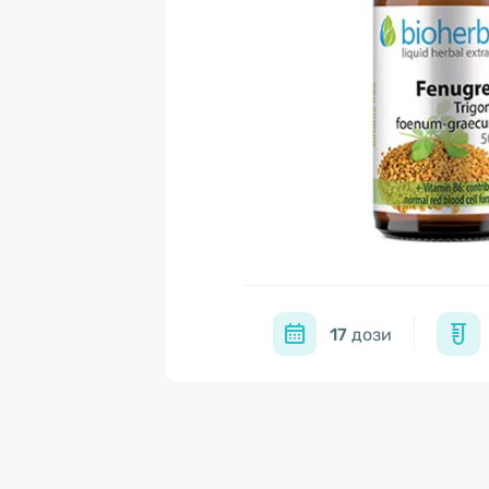
17
дози