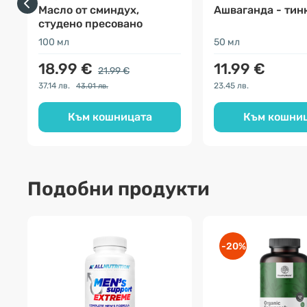
Масло от сминдух,
Ашваганда - тин
студено пресовано
100 мл
50 мл
18.99 €
11.99 €
21.99 €
37.14 лв.
23.45 лв.
43.01 лв.
Към кошницата
Към кошни
Подобни продукти
-20%