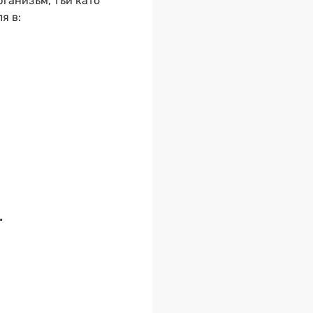
рганизъм, тъй като
я в:
.