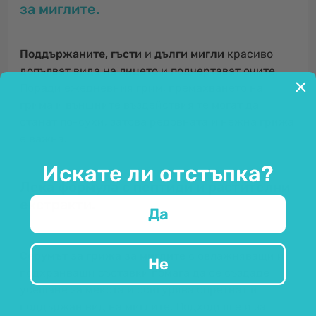
за миглите.
Поддържаните, гъсти
и
дълги мигли
красиво
допълват вида на лицето и подчертават очите.
Поради ежедневния грим, премахването на
грима и външните въздействия те могат да
станат по-сухи, затова редовната и нежна грижа
е важна.
Искате ли отстъпка?
Лека формула с пептиди и растителни
екстракти.
Да
Серумът за грижа за миглите
с овлажняващи и
Не
подхранващи съставки помага да се създаде
усещане за мекота и осигурява спретнат и
поддържан вид на миглите. Подходящ е и за