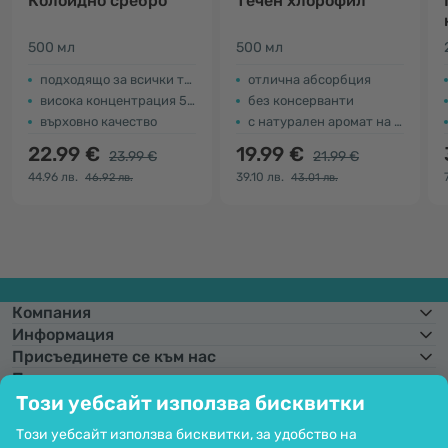
Колоидно сребро
Течен хлорофил
500 мл
500 мл
подходящо за всички типове кожа
отлична абсорбция
висока концентрация 50 ppm
без консерванти
върховно качество
с натурален аромат на мента
22.99 €
19.99 €
23.99 €
21.99 €
44.96 лв.
39.10 лв.
46.92 лв.
43.01 лв.
Компания
Информация
Присъединете се към нас
Помощ и поръчки
Този уебсайт използва бисквитки
Този уебсайт използва бисквитки, за удобство на