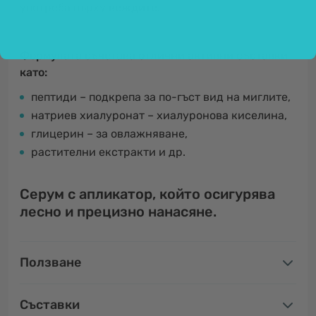
употреба върху
веждите
.
Формулата съчетава отлични активни съставки
като:
пептиди – подкрепа за по-гъст вид на миглите,
натриев хиалуронат – хиалуронова киселина,
глицерин – за овлажняване,
растителни екстракти и др.
Серум с апликатор, който осигурява
лесно и прецизно нанасяне.
Ползване
Съставки