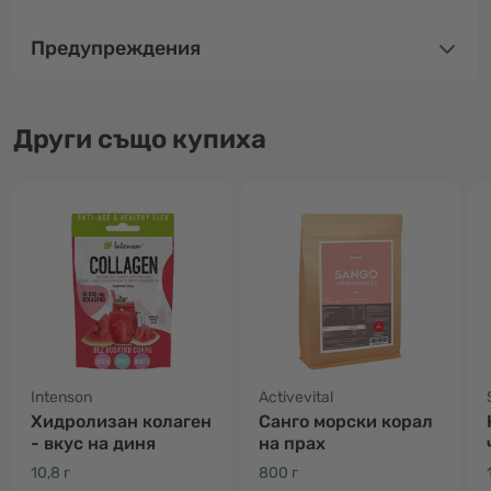
Предупреждения
Други също купиха
Intenson
Activevital
Хидролизан колаген
Санго морски корал
- вкус на диня
на прах
10,8 г
800 г