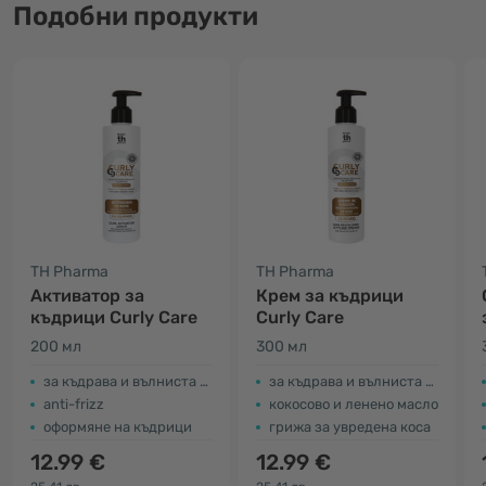
Подобни продукти
TH Pharma
TH Pharma
Активатор за
Крем за къдрици
къдрици Curly Care
Curly Care
200 мл
300 мл
за къдрава и вълниста коса
за къдрава и вълниста коса
anti-frizz
кокосово и ленено масло
оформяне на къдрици
грижа за увредена коса
12.99 €
12.99 €