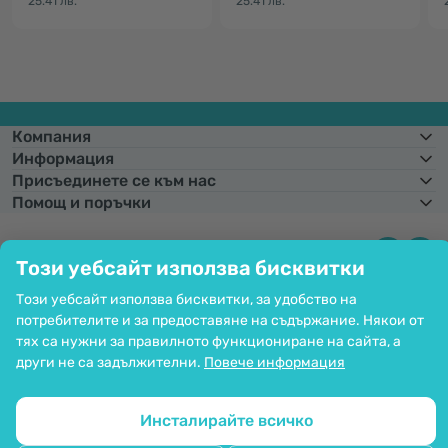
25.41 лв.
25.41 лв.
Компания
Информация
Присъединете се към нас
Помощ и поръчки
Този уебсайт използва бисквитки
Фиксиран курс на конвертиране:
1 € =
1,95583 лв.
Възможност за
Този уебсайт използва бисквитки, за удобство на
плащане с карта. Гарантирана защита на личните данни чрез SSL
криптиране.
потребителите и за предоставяне на съдържание. Някои от
Copyright © 2012 - 2026   |   Be Healthy Group d.o.o.
тях са нужни за правилното функциониране на сайта, а
Карта на сайта
Използване на бисквитките
други не са задължителни.
Повече информация
Настройки на бисквитките
Инсталирайте всичко