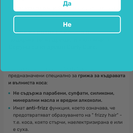
Да
2 начина на употреба -
като серум за коса или
за освежаване на къдрици.
Не
За свежа визия на косата и
подхранени къдрици, използвайте
Серума за къдрици Curly Care.
Продуктите от линията Curly Care са
предназначени специално за
грижа за къдравата
и вълниста коса
:
Не съдържа парабени, сулфати, силикони,
минерални масла и вредни алкохоли.
Имат
anti-frizz
функция, което означава, че
предотвратяват образуването на " frizzy hair" -
т.е. коса, която стърчи, наелектризирана е или
е суха.