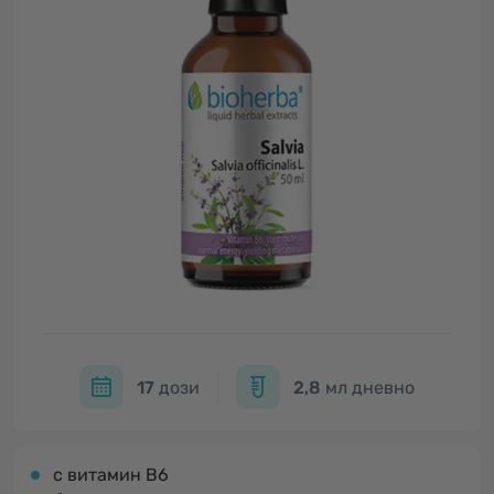
17
дози
2,8
мл дневно
c витамин B6