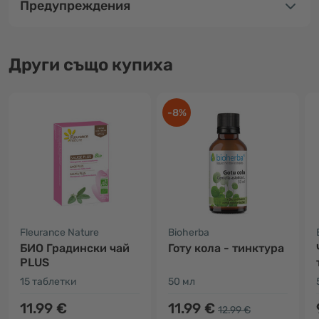
Предупреждения
Други също купиха
-8%
Fleurance Nature
Bioherba
БИО Градински чай
Готу кола - тинктура
PLUS
15 таблетки
50 мл
11.99 €
11.99 €
12.99 €