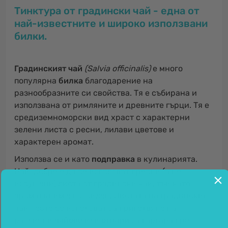
Тинктура от градински чай - една от
най-известните и широко използвани
билки.
Градинският чай
(Salvia officinalis)
е много
популярна
билка
благодарение на
разнообразните си свойства. Тя е събирана и
използвана от римляните и древните гърци. Тя е
средиземноморски вид храст с характерни
зелени листа с ресни, лилави цветове и
характерен аромат.
Използва се и като
подправка
в кулинарията.
Най-добре е да се използват пресни (а не
изсушени) листа от градински чай, тъй като
ароматът им е по-силен. Листата на градинския
чай често се използват за приготвяне на
различни
чайове
или
отвари
за гаргара през