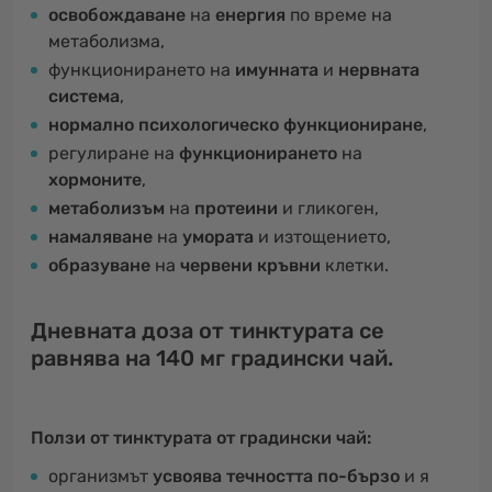
освобождаване
на
енергия
по време на
метаболизма,
функционирането на
имунната
и
нервната
система
,
нормално психологическо функциониране
,
регулиране на
функционирането
на
хормоните
,
метаболизъм
на
протеини
и гликоген,
намаляване
на
умората
и изтощението,
образуване
на
червени кръвни
клетки.
Дневната доза от тинктурата се
равнява на 140 мг градински чай.
Ползи от тинктурата от градински чай:
организмът
усвоява течността по-бързо
и я