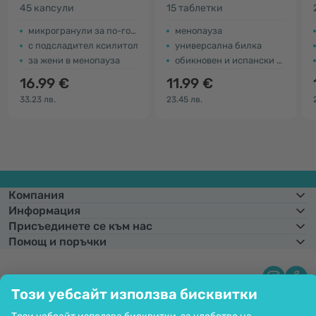
45 капсули
15 таблетки
микрогранули за по-голяма ефективност
менопауза
с подсладител ксилитол
универсална билка
за жени в менопауза
обикновен и испански градински чай
16.99 €
11.99 €
33.23 лв.
23.45 лв.
Компания
Информация
Присъединете се към нас
Помощ и поръчки
Този уебсайт използва бисквитки
Фиксиран курс на конвертиране:
1 € =
1,95583 лв.
Възможност за
плащане с карта. Гарантирана защита на личните данни чрез SSL