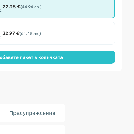
22.98 €
(44.94 лв.)
р.
32.97 €
(64.48 лв.)
р.
обавете пакет в количката
Предупреждения