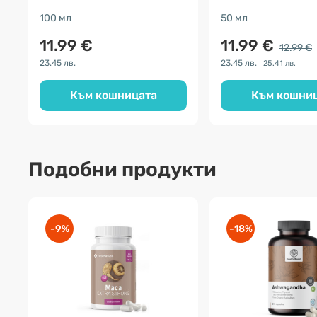
100 мл
50 мл
11.99 €
11.99 €
12.99 €
23.45 лв.
23.45 лв.
25.41 лв.
Към кошницата
Към кошни
Подобни продукти
-9%
-18%