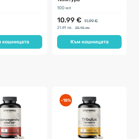
100 мл
5
10.99 €
11.99 €
21.49 лв.
1
23.45 лв.
 кошницата
Към кошницата
-18%