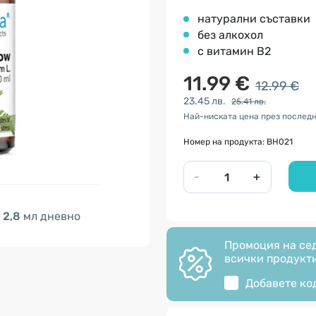
натурални съставки
без алкохол
c витамин В2
11.99 €
12.99 €
23.45 лв.
25.41 лв.
Най-ниската цена през последни
Номер на продукта: BH021
-
+
2,8
мл дневно
Промоция на сед
всички продукти
Добавете ко