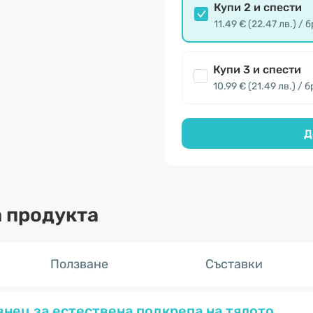
Купи 2 и спести
11.49 € (22.47 лв.) / б
Купи 3 и спести
10.99 € (21.49 лв.) / б
Д
 продукта
Ползване
Съставки
внец за естествена подкрепа на тялото.