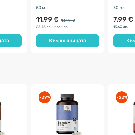
50 мл
50 мл
11.99 €
7.99 €
13.99 €
23.45 лв.
15.63 лв.
27.36 лв.
цата
Към кошницата
Към
-29%
-22%