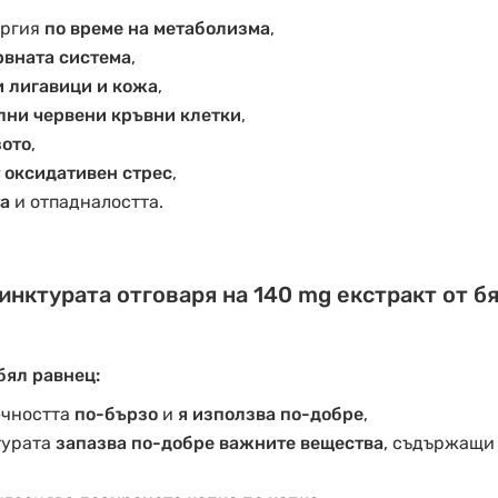
ергия
по време на метаболизма
,
рвната система
,
и лигавици и кожа
,
лни червени кръвни клетки
,
зото
,
 оксидативен стрес
,
та
и отпадналостта.
инктурата отговаря на 140 mg екстракт от бя
бял равнец:
чността
по-бързо
и
я използва по-добре
,
турата
запазва по-добре важните вещества
, съдържащи