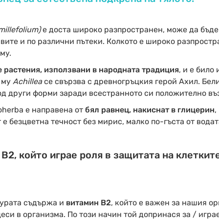
millefolium)
е доста широко разпространен, може да бъде
вите и по различни пътеки. Колкото е широко разпростра
му.
 растения, използвани в народната традиция
, и е било
о му
Achillea
се свързва с древногръцкия герой Ахил. Бел
под други форми заради всестранното си положително въ
oherba е направена от
бял равнец, накиснат в глицерин
,
 е безцветна течност без мирис, малко по-гъста от водат
B2, който играе роля в защитата на клеткит
турата съдържа и
витамин В2
, който е важен за нашия ор
еси в организма. По този начин той допринася за / играе