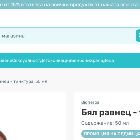
 от 15% отстъпка на всички продукти от нашата оферта.
бване
Сексуалност
Детоксикация
Бонбони
Храна
Деца
внец - тинктура, 50 мл
Bioherba
Бял равнец -
Съдържание: 50 мл
ПРОМОЦИЯ НА СЕДМИЦА