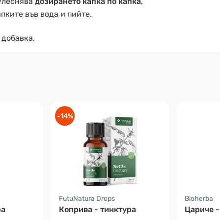
леснява
дозирането капка по капка
,
пките във вода и пийте.
 добавка.
-14%
FutuNatura Drops
Bioherba
ра
Коприва - тинктура
Цариче -