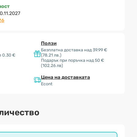
ност
0.11.2027
26
Ползи
Безплатна доставка над 39.99 €
 0.30 €
(78.21 лв.)
Подарък при поръчка над 50 €
(102.26 лв)
Цена на доставката
Econt
оличество