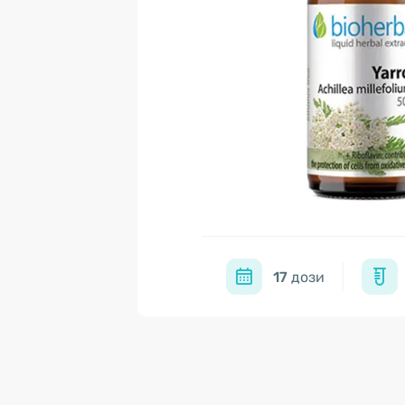
17
дози