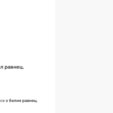
л равнец.
 се в
белия равнец
,