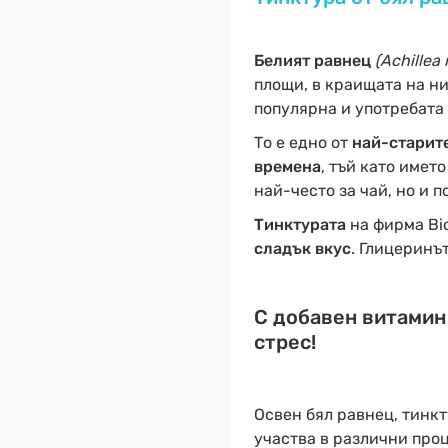
Белият равнец
(Achillea 
площи, в краищата на ни
популярна и употребата 
То е едно от
най-старите
времена
, тъй като имет
най-често за чай, но и 
Тинктурата
на фирма Bi
сладък вкус
. Глицеринът
С добавен витамин 
стрес!
Освен бял равнец, тинк
участва в различни проц