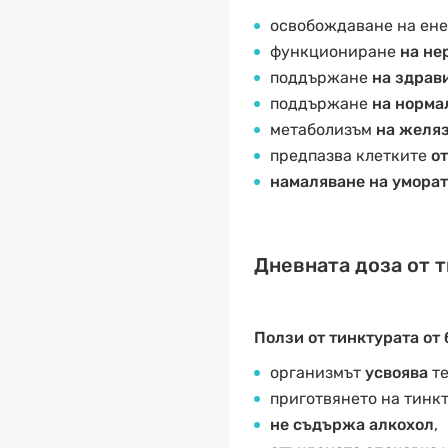
освобождаване на ен
функциониране
на не
поддържане
на здрав
поддържане
на норма
метаболизъм
на желя
предпазва клетките
от
намаляване на умора
Дневната доза от т
Ползи от тинктурата от 
организмът
усвоява
те
приготвянето на тинк
не съдържа алкохол
,