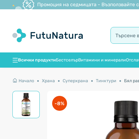
Промоция на седмицата - Възползвайте се
Всички продукти
Бестселър
Витамини и минерали
Отсла
Начало
Храна
Суперхрана
Тинктури
Бял ра
-8%