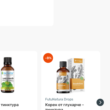
-8%
FutuNatura Drops
B
 тинктура
Корен от глухарче -
тинктура