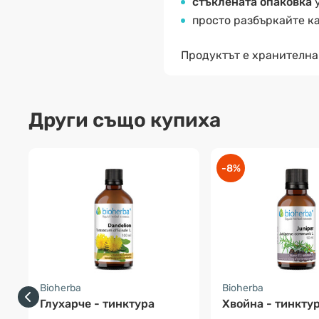
стъклената опаковка
у
просто разбъркайте ка
Продуктът е хранителна
Други също купиха
-8%
Bioherba
Bioherba
Глухарче - тинктура
Хвойна - тинкту