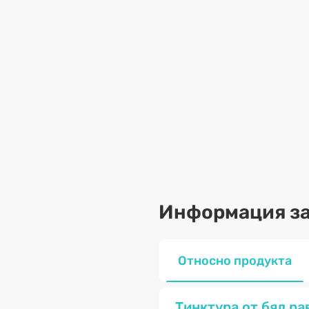
Информация за
Относно продукта
Тинктура от бял ра