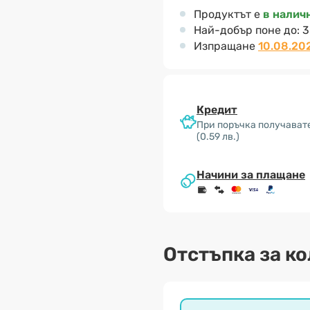
Продуктът е
в налич
Най-добър поне до:
3
Изпращане
10.08.20
Кредит
При поръчка получавате
(0.59 лв.)
Начини за плащане
Отстъпка за к