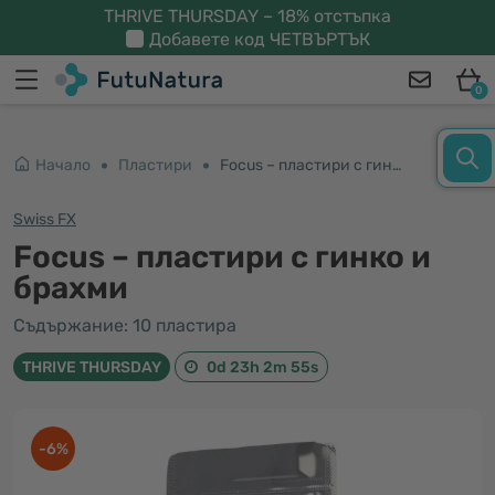
THRIVE THURSDAY – 18% отстъпка
Добавете код
ЧЕТВЪРТЪК
0
Начало
Пластири
Focus – пластири с гинко и брахми
Swiss FX
Focus – пластири с гинко и
брахми
Съдържание: 10 пластира
THRIVE THURSDAY
0d 23h 2m 54s
-6%