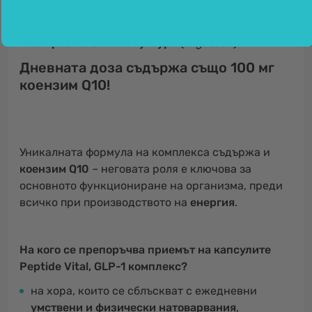
маточина и сладък корен),
фосфолипиди
(фосфатидилхолин) и
микробиологични култури
(
L. gasseri
).
Дневната доза съдържа също 100 мг
коензим Q10!
Уникалната формула на комплекса съдържа и
коензим Q10
– неговата роля е ключова за
основното функциониране на организма, преди
всичко при производството на
енергия
.
На кого се препоръчва приемът на капсулите
Peptide Vital, GLP-1 комплекс?
на хора, които се сблъскват с ежедневни
умствени и физически натоварвания
,