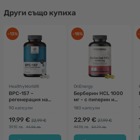
Други също купиха
-13%
-18%
HealthyWorld®
OnEnergy
BPC-157 –
Берберин HCL 1000
регенерация на
мг - с пиперин и
мускулите и ставите
хром
90 капсули
180 капсули
19.99 €
22.99 €
22.99 €
27.99 €
39.10 лв.
44.96 лв.
44.96 лв.
54.74 лв.