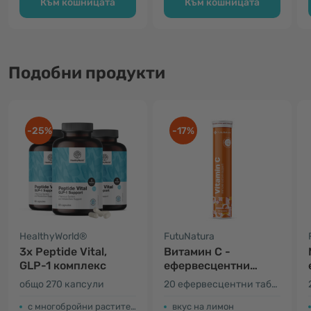
Към кошницата
Към кошницата
Подобни продукти
-25%
-17%
HealthyWorld®
FutuNatura
3x Peptide Vital,
Витамин С -
GLP-1 комплекс
ефервесцентни
таблетки
общо 270 капсули
20 ефервесцентни таблетки
с многобройни растителни екстракти
вкус на лимон