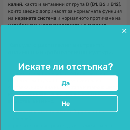
калий
, както и витамини от група B (
B1, B6
и
B12
),
които заедно допринасят за нормалната функция
на
нервната система
и нормалното протичане на
метаболизма и производството на
енергия
.
Капсули с растителни екстракти,
ензими и микробиологични култури.
Искате ли отстъпка?
Продуктът Peptide Vital, GLP-1 комплекс на
марката HealthyWorld съдържа уникална
Да
съставка, наречена
Futupeptide Metabolic Blend
,
която обединява изключителни активни
вещества, а именно:
Не
храносмилателни ензими
(бромелаин и
папаин),
растителни екстракти
(джинджифил, мента,