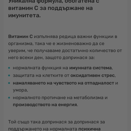
Уникална формула, обогатена с
витамин С за поддържане на
имунитета.
Витамин С
изпълнява редица важни функции в
организма, така че е жизненоважно да се
уверим, че получаваме достатъчно количество от
него всеки ден, защото допринася за:
нормалната функция на
имунната система
,
защитата на клетките от
оксидативен стрес
,
намаляването на чувството на отпадналост
и
умора,
нормалното протичане на метаболизма и
производството на енергия
.
Той също така допринася за допринася за
поддържането на нормалната
психична