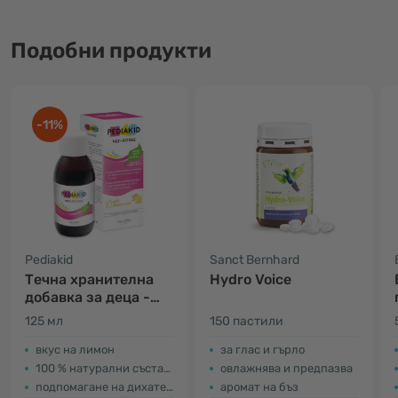
Подобни продукти
-11%
Pediakid
Sanct Bernhard
Течна хранителна
Hydro Voice
добавка за деца -
нос и гърло
125 мл
150 пастили
вкус на лимон
за глас и гърло
100 % натурални съставки
овлажнява и предпазва
подпомагане на дихателните пътища
аромат на бъз