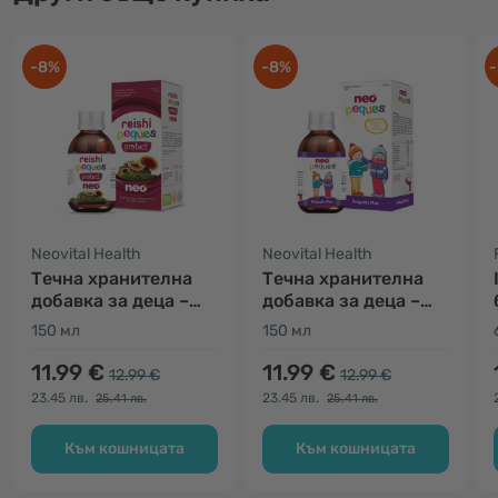
-8%
-8%
-
Neovital Health
Neovital Health
Tечна хранителна
Tечна хранителна
добавка за деца –
добавка за деца –
reishi имунитет
прополис плюс
150 мл
150 мл
11.99 €
11.99 €
12.99 €
12.99 €
23.45 лв.
23.45 лв.
25.41 лв.
25.41 лв.
Към кошницата
Към кошницата