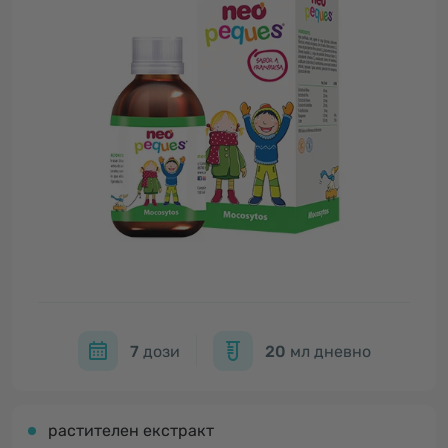
7
дози
20
мл дневно
растителен екстракт