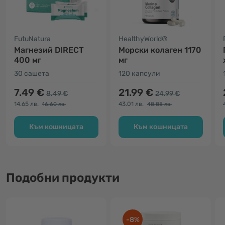
FutuNatura
HealthyWorld®
Магнезий DIRECT
Морски колаген 1170
400 мг
мг
30 сашета
120 капсули
7.49 €
21.99 €
8.49 €
24.99 €
14.65 лв.
43.01 лв.
16.60 лв.
48.88 лв.
Към кошницата
Към кошницата
Подобни продукти
-8%