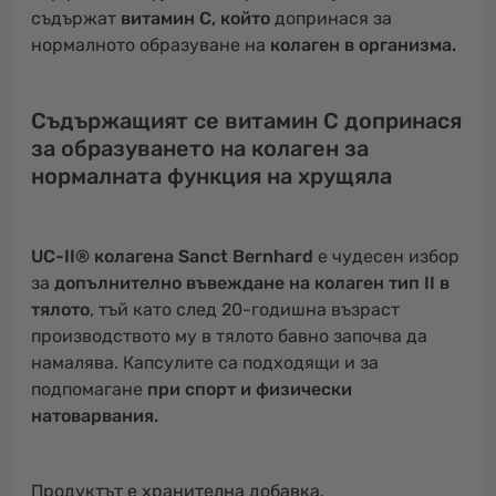
съдържат
витамин С, който
допринася за
нормалното образуване на
колаген в организма.
Съдържащият се витамин С допринася
за образуването на колаген за
нормалната функция на хрущяла
UC-II® колагена Sanct Bernhard
е чудесен избор
за
допълнително въвеждане на колаген тип II в
тялото
, тъй като след 20-годишна възраст
производството му в тялото бавно започва да
намалява. Капсулите са подходящи и за
подпомагане
при спорт и физически
натоварвания.
Продуктът е хранителна добавка.