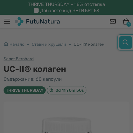
THRIVE THURSDAY – 18% отстъпка
Добавете код
ЧЕТВЪРТЪК
0
Начало
Стави и хрущяли
UC-II® колаген
Sanct Bernhard
UC-II® колаген
Съдържание: 60 капсули
THRIVE THURSDAY
0d 11h 0m 49s