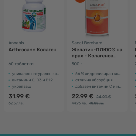
Annabis
Sanct Bernhard
Arthrocann Колаген
Желатин-ПЛЮС® на
прах - Колагенов
хидролизат
60 таблетки
500 г
уникален натурален комплекс
66 % хидролизиран колаген
витамини C, D3 и B12
отлична абсорбция
укрепващ
добавен витамин С и минерали
31.99 €
22.99 €
24.99 €
62.57 лв.
44.96 лв.
48.88 лв.