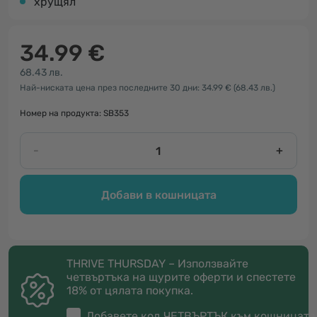
хрущял
34.99 €
68.43 лв.
Най-ниската цена през последните 30 дни: 34.99 €
(68.43 лв.)
Номер на продукта: SB353
-
+
Добави в кошницата
THRIVE THURSDAY – Използвайте
четвъртъка на щурите оферти и спестете
18% от цялата покупка.
Добавете код
ЧЕТВЪРТЪК
към кошницата