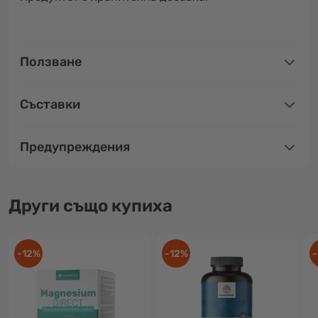
Ползване
Съставки
Предупреждения
Други също купиха
-12%
-12%
-