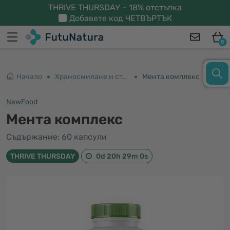
THRIVE THURSDAY – 18% отстъпка
Добавете код
ЧЕТВЪРТЪК
0
Начало
Храносмилане и стомах
Мента комплекс
NewFood
Мента комплекс
Съдържание: 60 капсули
THRIVE THURSDAY
0d 20h 29m 0s