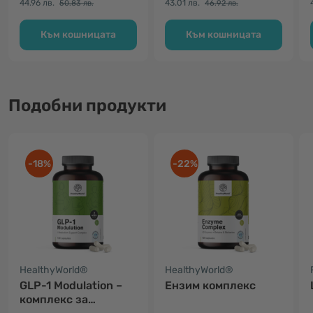
44.96 лв.
43.01 лв.
50.83 лв.
46.92 лв.
Към кошницата
Към кошницата
Подобни продукти
-18%
-22%
HealthyWorld®
HealthyWorld®
GLP-1 Modulation –
Ензим комплекс
комплекс за