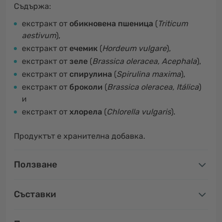
Съдържа:
екстракт от
обикновена пшеница
(
Triticum
aestivum
),
екстракт от
ечемик
(
Hordeum vulgare
),
екстракт от
зеле
(
Brassica oleracea, Acephala
),
екстракт от
спирулина
(
Spirulina maxima
),
екстракт от
броколи
(
Brassica oleracea, Itálica
)
и
екстракт от
хлорела
(
Chlorella vulgaris
).
Продуктът е хранителна добавка.
Ползване
Съставки