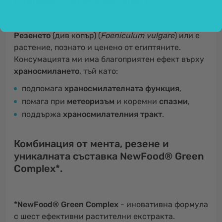
Резенето
(див копър) (
Foeniculum vulgare
) или е
растение, познато и ценено от египтяните.
Консумацията ми има благоприятен ефект върху
храносмилането
, тъй като:
подпомага
храносмилателната функция
,
помага при
метеоризъм
и коремни
спазми
,
поддържа
храносмилателния тракт
.
Комбинация от мента, резене и
уникалната съставка NewFood® Green
Complex*.
*NewFood® Green Complex
- иновативна формула
с шест ефективни растителни екстракта.