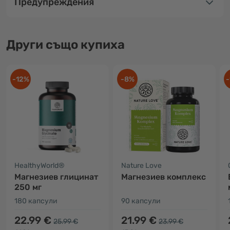
Предупреждения
Други също купиха
-12%
-8%
-
HealthyWorld®
Nature Love
Магнезиев глицинат
Магнезиев комплекс
250 мг
180 капсули
90 капсули
22.99 €
21.99 €
25.99 €
23.99 €