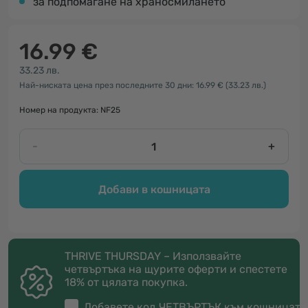
за подпомагане на храносмилането
16.99 €
33.23 лв.
Най-ниската цена през последните 30 дни: 16.99 €
(33.23 лв.)
Номер на продукта: NF25
-
+
Добави в кошницата
THRIVE THURSDAY – Използвайте
четвъртъка на щурите оферти и спестете
18% от цялата покупка.
Добавете код
ЧЕТВЪРТЪК
към кошницата