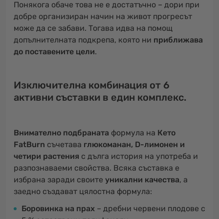
Понякога обаче това не е достатъчно – дори при
добре организиран начин на живот прогресът
може да се забави. Тогава идва на помощ
допълнителната подкрепа, която ни
приближава
до поставените цели
.
Изключителна комбинация от 6
активни съставки в един комплекс.
Внимателно подбраната
формула на
Кето
FatBurn
съчетава
глюкоманан, D-лимонен и
четири растения
с дълга история на употреба и
разпознаваеми свойства. Всяка съставка е
избрана заради своите
уникални качества
, а
заедно създават цялостна формула:
Боровинка на прах
– дребни червени плодове с