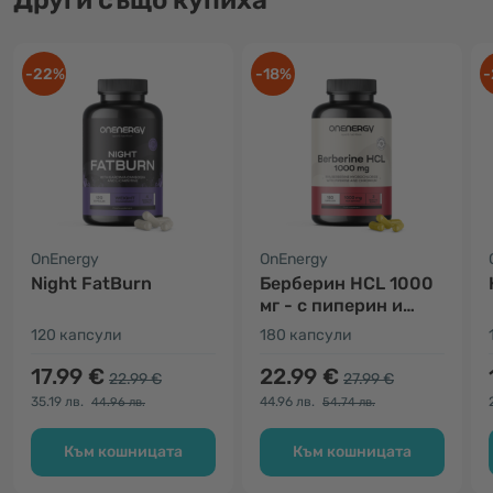
Други също купиха
-22%
-18%
-
OnEnergy
OnEnergy
Night FatBurn
Берберин HCL 1000
мг - с пиперин и
хром
120 капсули
180 капсули
17.99 €
22.99 €
22.99 €
27.99 €
35.19 лв.
44.96 лв.
44.96 лв.
54.74 лв.
Към кошницата
Към кошницата