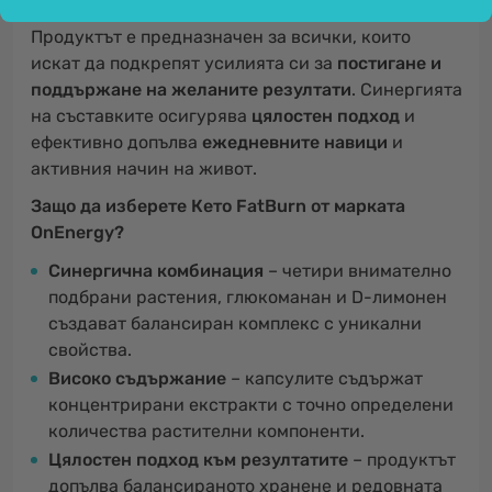
Продуктът е предназначен за всички, които
искат да подкрепят усилията си за
постигане и
поддържане на желаните резултати
. Синергията
на съставките осигурява
цялостен подход
и
ефективно допълва
ежедневните навици
и
активния начин на живот.
Защо да изберете Кето FatBurn от марката
OnEnergy?
Синергична комбинация
– четири внимателно
подбрани растения, глюкоманан и D-лимонен
създават балансиран комплекс с уникални
свойства.
Високо съдържание
– капсулите съдържат
концентрирани екстракти с точно определени
количества растителни компоненти.
Цялостен подход към резултатите
– продуктът
допълва балансираното хранене и редовната