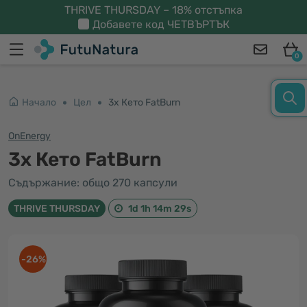
THRIVE THURSDAY – 18% отстъпка
Добавете код
ЧЕТВЪРТЪК
0
Начало
Цел
3x Кето FatBurn
OnEnergy
3x Кето FatBurn
Съдържание: общо 270 капсули
THRIVE THURSDAY
1d 1h 14m 29s
-26%