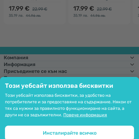
17.99 €
17.99 €
22.99 €
22.99 €
35.19 лв.
35.19 лв.
44.96 лв.
44.96 лв.
Компания
Информация
Присъединете се към нас
Помощ и поръчки
Този уебсайт използва бисквитки
Този уебсайт използва бисквитки, за удобство на
потребителите и за предоставяне на съдържание. Някои от
Фиксиран курс на конвертиране:
1 € =
1,95583 лв.
Възможност за
плащане с карта. Гарантирана защита на личните данни чрез SSL
тях са нужни за правилното функциониране на сайта, а
криптиране.
други не са задължителни.
Повече информация
Copyright © 2012 - 2026   |   Be Healthy Group d.o.o.
Карта на сайта
Използване на бисквитките
Настройки на бисквитките
Инсталирайте всичко