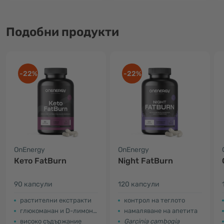
Подобни продукти
-22%
-22%
OnEnergy
OnEnergy
Кето FatBurn
Night FatBurn
90 капсули
120 капсули
растителни екстракти
контрол на теглото
глюкоманан и D-лимонен
намаляване на апетита
високо съдържание
Garcinia cambogia