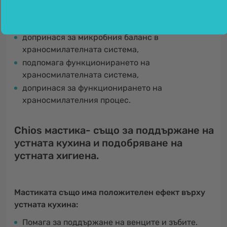
отличен избор за подпомагане на
храносмилателната система
, тъй като мастиката:
допринася за микробния баланс в
храносмилателната система,
подпомага функционирането на
храносмилателната система,
допринася за функционирането на
храносмилателния процес.
Chios мастика- също за поддържане на
устната кухина и подобряване на
устната хигиена.
Мастиката също има положителен ефект върху
устната кухина:
Помага за поддържане на венците и зъбите.