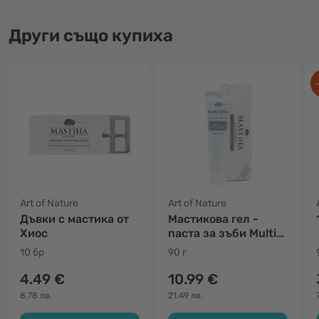
Други също купиха
Art of Nature
Art of Nature
Дъвки с мастика от
Мастикова гел -
Хиос
паста за зъби Multi
Action
10 бр
90 г
4.49 €
10.99 €
8.78 лв.
21.49 лв.