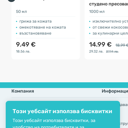
студено пресова
нерафинирано
50 мл
1000 мл
грижа за кожата
изключително устойч
омекотяване на кожата
от свежи кокосов
възстановяване
за кулинарни цели и гриж
9.49 €
14.99 €
18.99 
18.56 лв.
29.32 лв.
37.14 лв.
Компания
Информаци
ЕКО сертификат
Често задава
Този уебсайт използва бисквитки
Свържете се с нас
Марки
Този уебсайт използва бисквитки, за
За компанията
GDPR инстру
удобство на потребителите и за