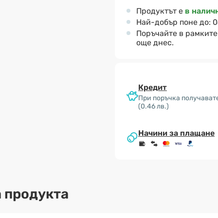
Продуктът е
в налич
Най-добър поне до:
0
Поръчайте в рамките
още днес.
Кредит
При поръчка получавате
(0.46 лв.)
Начини за плащане
 продукта