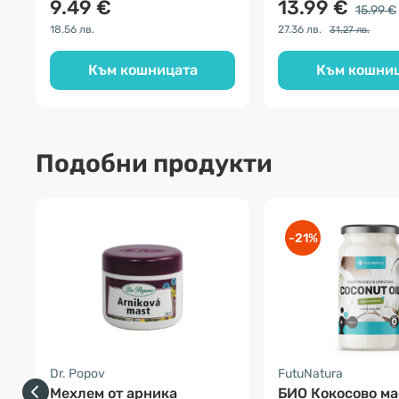
9.49 €
13.99 €
15.99 €
18.56 лв.
27.36 лв.
31.27 лв.
Към кошницата
Към кошни
Подобни продукти
-21%
Dr. Popov
FutuNatura
Мехлем от арника
БИО Кокосово ма