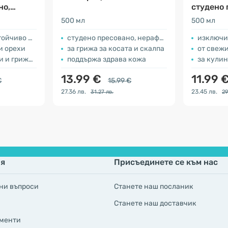
но,
студено 
нерафин
500 мл
500 мл
иво масло
студено пресовано, нерафинирано
изключите
и орехи
за грижа за косата и скалпа
от свеж
а за кожата
поддържа здрава кожа
за кулинарн
13.99 €
11.99 
€
15.99 €
27.36 лв.
23.45 лв.
31.27 лв.
29
я
Присъединете се към нас
ни въпроси
Станете наш посланик
Станете наш доставчик
менти