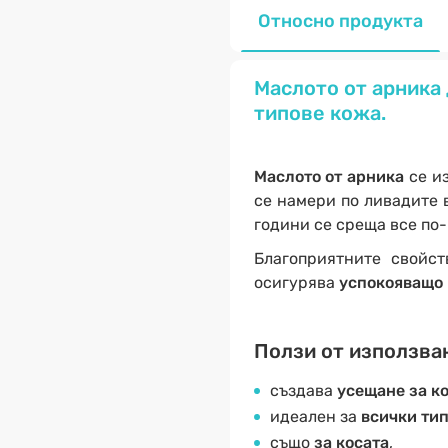
Относно продукта
Маслото от арника 
типове кожа.
Маслото от арника
се и
се намери по ливадите 
години се среща все по-
Благоприятните свойс
осигурява
успокояващо
Ползи от използван
създава
усещане за к
идеален за
всички ти
също
за косата
,