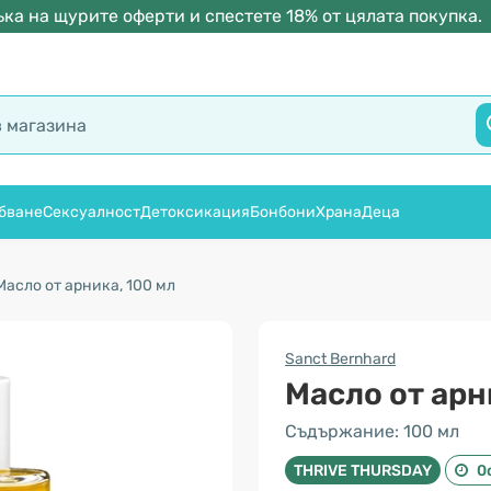
ка на щурите оферти и спестете 18% от цялата покупка.
бване
Сексуалност
Детоксикация
Бонбони
Храна
Деца
Масло от арника, 100 мл
Sanct Bernhard
Масло от арн
Съдържание: 100 мл
THRIVE THURSDAY
0