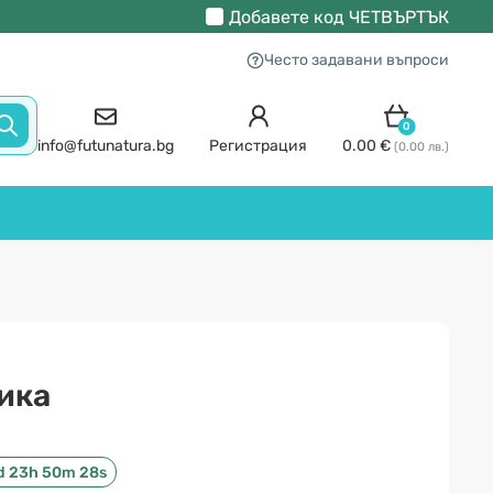
Добавете код
ЧЕТВЪРТЪК
Често задавани въпроси
0
info@futunatura.bg
Регистрация
0.00 €
(0.00 лв.)
ика
d 23h 50m 27s