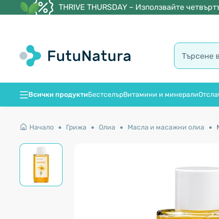
THRIVE THURSDAY – Използвайте четвъртъ
Всички продукти
Бестселър
Витамини и минерали
Отсла
Начало
Грижа
Олиа
Масла и масажни олиа