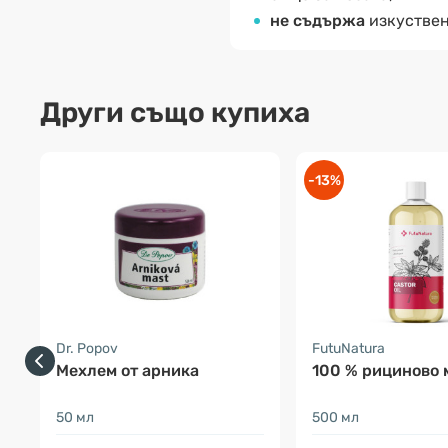
не съдържа
изкуствен
Други също купиха
-13%
Dr. Popov
FutuNatura
Мехлем от арника
100 % рициново 
50 мл
500 мл