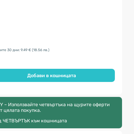
ите 30 дни: 9.49 €
(18.56 лв.)
Добави в кошницата
Y – Използвайте четвъртъка на щурите оферти
т цялата покупка.
д
ЧЕТВЪРТЪК
към кошницата