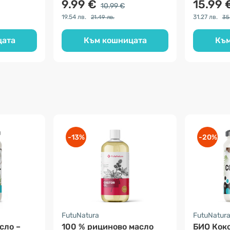
9.99 €
15.99 
10.99 €
19.54 лв.
31.27 лв.
21.49 лв.
35
цата
Към кошницата
Към
-13%
-20%
FutuNatura
FutuNatur
сло –
100 % рициново масло
БИО Коко