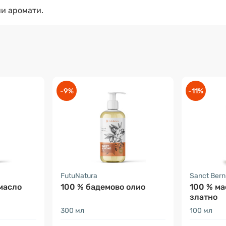
и аромати.
-9%
-11%
FutuNatura
Sanct Ber
масло
100 % бадемово олио
100 % ма
златно
300 мл
100 мл