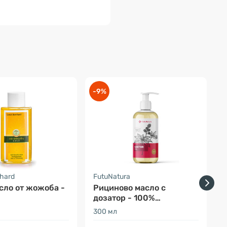
-9%
-
nhard
FutuNatura
F
сло от жожоба -
Рициново масло с
дозатор - 100%
натурално
300 мл
5