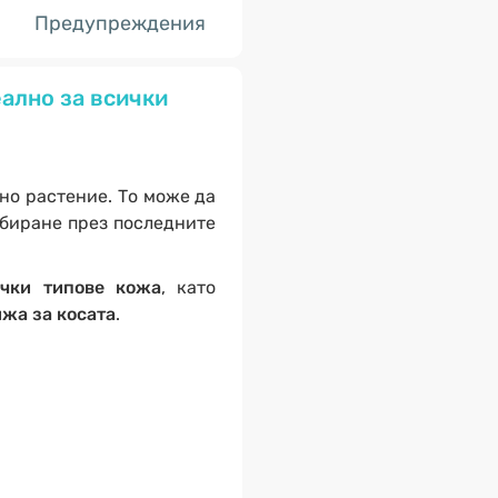
Предупреждения
еално за всички
но растение. То може да
ъбиране през последните
ички типове кожа
, като
ижа за косата
.