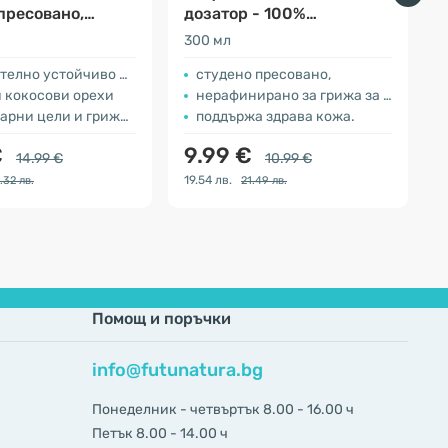
пресовано,
дозатор - 100%
ирано
натурално
300 мл
5
лно устойчиво масло
студено пресовано,
и кокосови орехи
нерафинирано за грижа за косата и скалпа,
и цели и грижа за кожата
поддържа здрава кожа.
€
9.99 €
14.99 €
10.99 €
19.54 лв.
2
.32 лв.
21.49 лв.
Помощ и поръчки
info@futunatura.bg
Понеделник - четвъртък 8.00 - 16.00 ч
Петък 8.00 - 14.00 ч