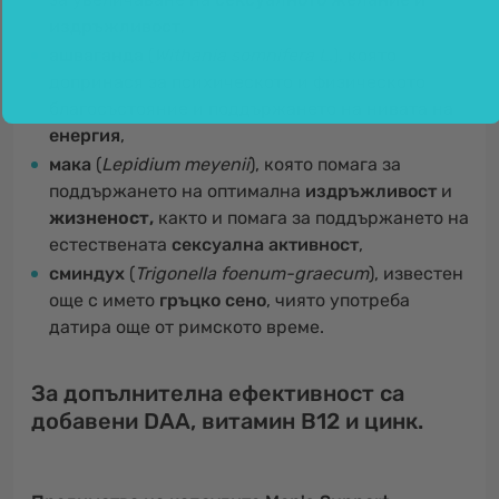
издръжливост
,
ашваганда
(
Withania somnifera L
.), която
допринася за психическото и физическото
благосъстояние и поддържането на нивата на
енергия
,
мака
(
Lepidium meyenii
), която помага за
поддържането на оптимална
издръжливост
и
жизненост,
както и помага за поддържането на
естествената
сексуална активност
,
сминдух
(
Trigonella foenum-graecum
), известен
още с името
гръцко сено
, чиято употреба
датира още от римското време.
За допълнителна ефективност са
добавени DAA, витамин В12 и цинк.