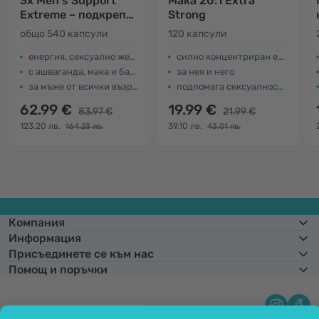
3x Men's Support
Мака 20:1 Extra
Extreme – подкрепа
Strong
за мъже
общо 540 капсули
120 капсули
енергия, сексуално желание и издръжливост
силно концентриран екстракт
с ашваганда, мака и бабини зъби
за нея и него
за мъже от всички възрасти
подпомага сексуалността
62.99 €
19.99 €
83.97 €
21.99 €
123.20 лв.
39.10 лв.
164.23 лв.
43.01 лв.
Компания
Информация
Присъединете се към нас
Помощ и поръчки