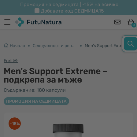
Промоция на седмицата | -15% на всичко
Добавете код
СЕДМИЦА15
0
Начало
Сексуалност и репродуктивност
Men's Support Extreme – подкрепа за мъже
Erefit®
Men's Support Extreme –
подкрепа за мъже
Съдържание: 180 капсули
ПРОМОЦИЯ НА СЕДМИЦАТА
-18%