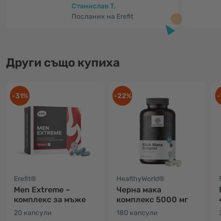
Станислав Т.
Посланик на Erefit
Други също купиха
-31%
-22%
-
Erefit®
HealthyWorld®
Men Extreme –
Черна мака
комплекс за мъже
комплекс 5000 мг
20 капсули
180 капсули