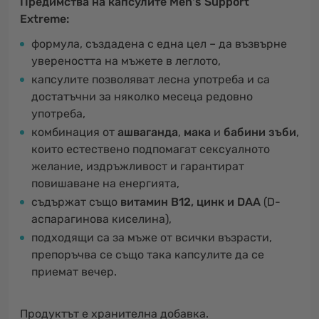
Предимства на капсулите Men's Support
Extreme:
формула, създадена с една цел – да възвърне
увереността на мъжете в леглото,
капсулите позволяват лесна употреба и са
достатъчни за няколко месеца редовно
употреба,
комбинация от
ашваганда
,
мака
и
бабини зъби
,
които естествено подпомагат сексуалното
желание, издръжливост и гарантират
повишаване на енергията,
съдържат също
витамин В12, цинк и DAA
(D-
аспарагинова киселина),
подходящи са за мъже от всички възрасти,
препоръчва се също така капсулите да се
приемат вечер.
Продуктът е хранителна добавка.