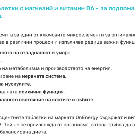
летки с магнезий и витамин В6 - за подпома
.
счита за един от ключовите микроелементи за оптимал
ва в различни процеси и изпълнява редица важни функци
твото на отпадналост
и умора,
,
 на метаболизма и производството на енергия,
иране на
нервната система
,
а мускулите,
малната
психична функция
,
алното състояние на костите
и
зъбите
.
сцентните таблетки на марката OnEnergy съдържат и
ви
В. Той не се произвежда от организма, затова трябва да
 балансирана диета.