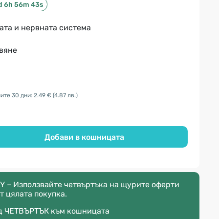
d 6h 56m 42s
ата и нервната система
твяне
ите 30 дни: 2.49 €
(4.87 лв.)
Добави в кошницата
Y – Използвайте четвъртъка на щурите оферти
т цялата покупка.
д
ЧЕТВЪРТЪК
към кошницата