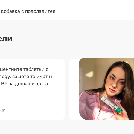
 добавка с подсладител.
ели
центните таблетки с
egy, защото те имат и
 B6 за допълнителна
rgy