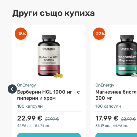
Други също купиха
-18%
-22%
OnEnergy
OnEnergy
Берберин HCL 1000 мг - с
Магнезиев бисг
пиперин и хром
300 мг
180 капсули
180 капсули
22.99 €
17.99 €
27.99 €
22.99 €
44.96 лв.
35.19 лв.
54.74 лв.
44.96 лв.