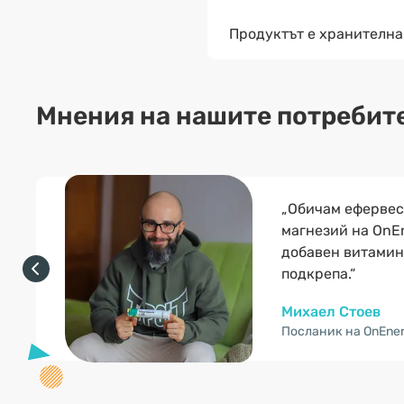
Продуктът е хранителна
Мнения на нашите потребит
„Обичам ефервес
магнезий на OnEn
добавен витамин
подкрепа.“
Михаел Стоев
Посланик на OnEne