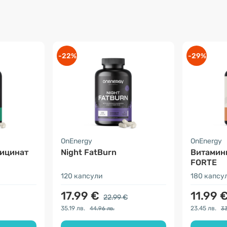
-22%
-29%
OnEnergy
OnEnergy
лицинат
Night FatBurn
Витамини
FORTE
120 капсули
180 капсу
17.99 €
11.99 
22.99 €
35.19 лв.
23.45 лв.
44.96 лв.
33