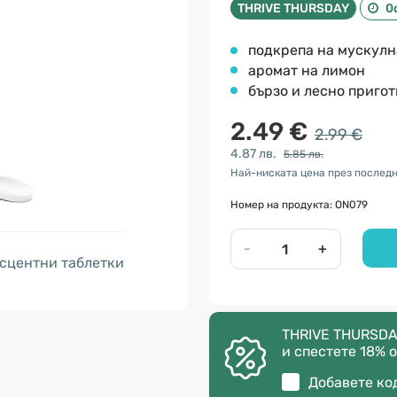
THRIVE THURSDAY
0
подкрепа на мускулн
аромат на лимон
бързo и лесно приго
2.49 €
2.99 €
4.87 лв.
5.85 лв.
Най-ниската цена през последн
Номер на продукта: ON079
-
+
сцентни таблетки
THRIVE THURSDA
и спестете 18% о
Добавете ко