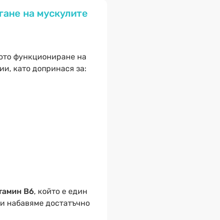
гане на мускулите
ното функциониране на
и, като допринася за:
тамин В6
, който е един
 си набавяме достатъчно