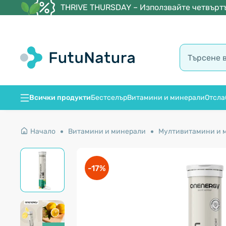
THRIVE THURSDAY – Използвайте четвъртъ
Всички продукти
Бестселър
Витамини и минерали
Отсла
Начало
Витамини и минерали
Мултивитамини и 
-17%