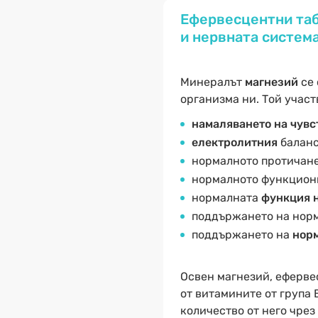
Ефервесцентни таб
и нервната система
Минералът
магнезий
се 
организма ни. Той участ
намаляването на чувс
електролитния
баланс
нормалното протичане
нормалното функцион
нормалната
функция н
поддържането на нор
поддържането на
норм
Освен магнезий, еферве
от витамините от група 
количество от него чрез