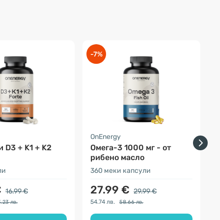
-7%
-
OnEnergy
O
 D3 + K1 + K2
Омега-3 1000 мг - от
рибено масло
ли
360 меки капсули
1
€
27.99 €
16.99 €
29.99 €
54.74 лв.
4
.23 лв.
58.66 лв.