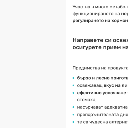
Участва в много метабол
функционирането на
не
регулирането на хормо
Направете си освеж
осигурете прием на
Предимства на продукт
бързо
и
лесно пригот
освежаващ
вкус на л
ефективно усвояване
стомаха,
насърчават адекватн
препоръчителната днев
те са чудесна алтерна