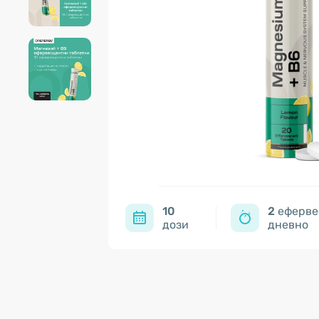
10
2
еферве
дози
дневно