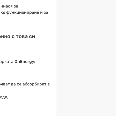
ринася за
ско функциониране
и за
нно с това си
арката
OnEnergy:
очват да се абсорбират в
ода,
,