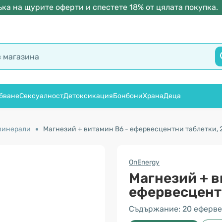
ка на щурите оферти и спестете 18% от цялата покупка.
бване
Сексуалност
Детоксикация
Бонбони
Храна
Деца
минерали
Магнезий + витамин В6 - ефервесцентни таблетки,
OnEnergy
Магнезий + в
ефервесцент
Съдържание: 20 еферве