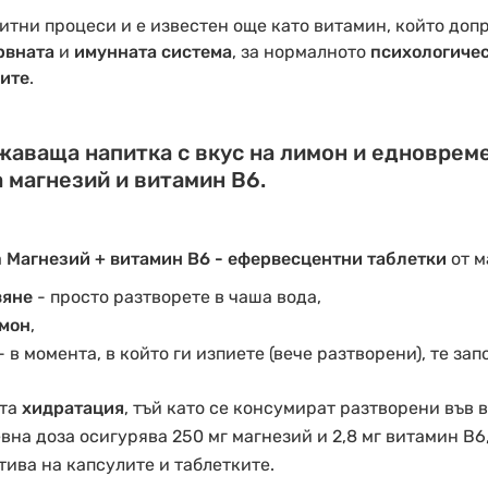
итни процеси и е известен още като витамин, който доп
рвната
и
имунната система
, за нормалното
психологиче
ните
.
аваща напитка с вкус на лимон и едновреме
 магнезий и витамин В6.
а
Магнезий + витамин В6 - ефервесцентни таблетки
от м
вяне
- просто разтворете в чаша вода,
имон
,
- в момента, в който ги изпиете (вече разтворени), те зап
ата
хидратация
, тъй като се консумират разтворени във в
на доза осигурява 250 мг магнезий и 2,8 мг витамин В6
тива на капсулите и таблетките.