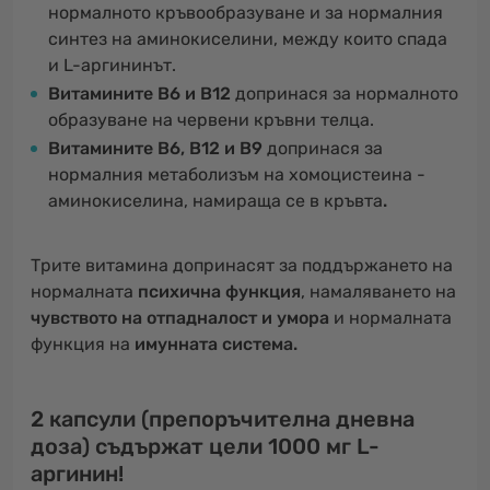
нормалното кръвообразуване и за нормалния
синтез на аминокиселини, между които спада
и
L-аргининът.
Витамините B6 и B12
допринася за нормалното
образуване на червени кръвни телца.
Витамините B6, B12 и B9
допринася за
нормалния метаболизъм на хомоцистеина -
аминокиселина, намираща се в кръвта
.
Трите витамина допринасят за поддържането на
нормалната
психична функция
, намаляването на
чувството на отпадналост и умора
и нормалната
функция на
имунната система.
2 капсули (препоръчителна дневна
доза) съдържат цели 1000 мг L-
аргинин!