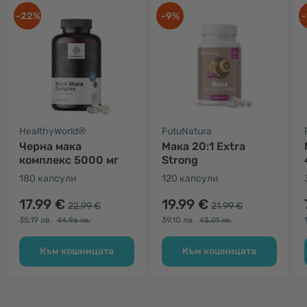
-22%
-9%
-
HealthyWorld®
FutuNatura
Черна мака
Мака 20:1 Extra
комплекс 5000 мг
Strong
180 капсули
120 капсули
17.99 €
19.99 €
22.99 €
21.99 €
35.19 лв.
39.10 лв.
44.96 лв.
43.01 лв.
Към кошницата
Към кошницата