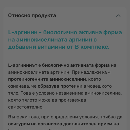
Относно продукта
L-аргинин - биологично активна форма
на аминокиселината аргинин с
добавени витамини от В комплекс.
L-аргининът
е
биологично активната форма
на
аминокиселината аргинин. Принадлежи към
протеиногенните аминокиселини
, което
означава, че
образува протеини
в човешкото
тяло. Това е условно незаменима аминокиселина,
която тялото може да произвежда
самостоятелно.
Въпреки това, при определени условия, трябва
да
осигурим на организма допълнителен прием на