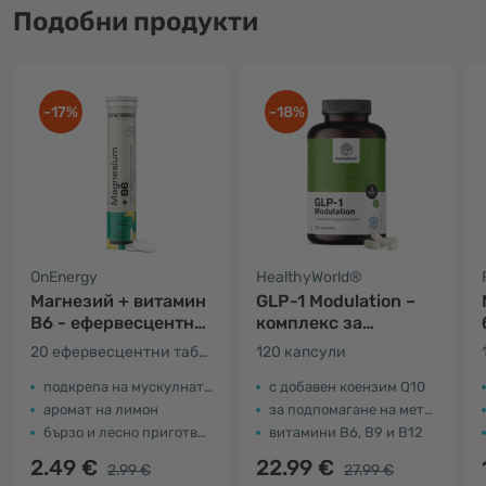
Подобни продукти
-17%
-18%
OnEnergy
HealthyWorld®
Магнезий + витамин
GLP-1 Modulation –
В6 - ефервесцентни
комплекс за
таблетки
подпомагане на
20 ефервесцентни таблетки
120 капсули
метаболизма
подкрепа на мускулната и нервната система
с добавен коензим Q10
аромат на лимон
за подпомагане на метаболизма
бързo и лесно приготвяне
витамини B6, B9 и B12
2.49 €
22.99 €
2.99 €
27.99 €