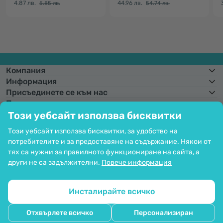
4.87 лв.
44.96 лв.
5.85 лв.
54.74 лв.
Компания
Информация
Присъединете се към нас
Помощ и поръчки
Този уебсайт използва бисквитки
Този уебсайт използва бисквитки, за удобство на
потребителите и за предоставяне на съдържание. Някои от
Фиксиран курс на конвертиране:
1 € =
1,95583 лв.
Възможност за
плащане с карта. Гарантирана защита на личните данни чрез SSL
тях са нужни за правилното функциониране на сайта, а
криптиране.
други не са задължителни.
Повече информация
Copyright © 2012 - 2026   |   Be Healthy Group d.o.o.
Карта на сайта
Използване на бисквитките
Настройки на бисквитките
Инсталирайте всичко
Отхвърлете всичко
Персонализиран