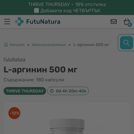
THRIVE THURSDAY – 18% отстъпка
Добавете код
ЧЕТВЪРТЪК
0
Начало
Аминокиселини
L-аргинин 500 мг
FutuNatura
L-аргинин 500 мг
Съдържание: 180 капсули
THRIVE THURSDAY
0d 4h 20m 40s
-12%