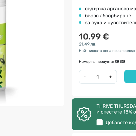
съдържа арганово м
бързо абсорбиране
за суха и чувствител
10.99 €
21.49 лв.
Най-ниската цена през последн
Номер на продукта: SB138
-
+
THRIVE THURSDA
и спестете 18% о
Добавете ко