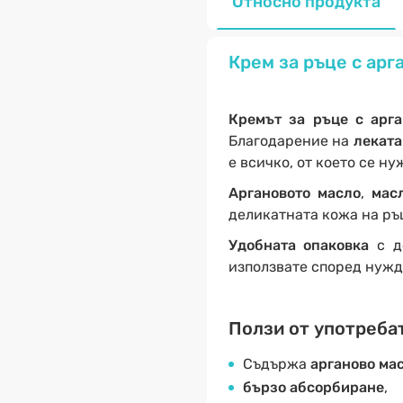
Относно продукта
Крем за ръце с арг
Кремът за ръце с арг
Благодарение на
лекат
е всичко, от което се н
Аргановото масло
,
мас
деликатната кожа на ръ
Удобната опаковка
с до
използвате според нужд
Ползи от употребат
Съдържа
арганово ма
бързо абсорбиране
,