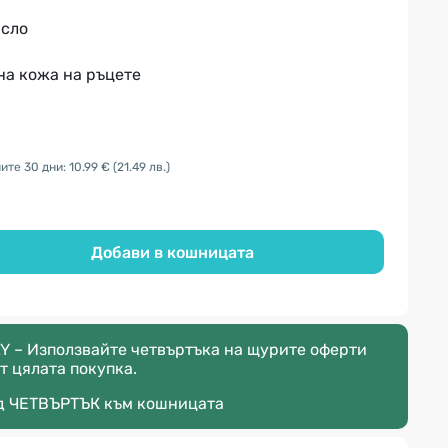
асло
на кожа на ръцете
ите 30 дни: 10.99 €
(21.49 лв.)
Добави в кошницата
Y – Използвайте четвъртъка на щурите оферти
т цялата покупка.
д
ЧЕТВЪРТЪК
към кошницата