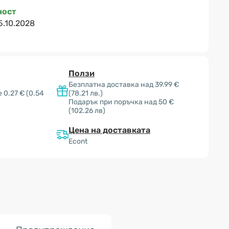
ност
5.10.2028
Ползи
Безплатна доставка над 39.99 €
 0.27 €
(0.54
(78.21 лв.)
Подарък при поръчка над 50 €
(102.26 лв)
Цена на доставката
Econt