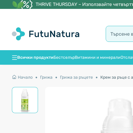
THRIVE THURSDAY – Използвайте четвъртъ
Всички продукти
Бестселър
Витамини и минерали
Отсла
Начало
Грижа
Грижа за ръцете
Крем за ръце с 