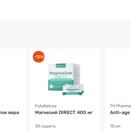
-12%
FutuNatura
TH Pharma
лое вера
Магнезий DIRECT 400 мг
Anti-age
30 сашета
75 мл