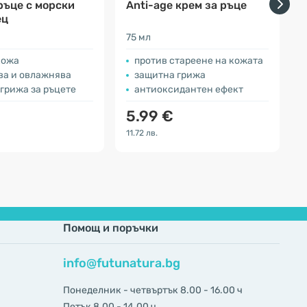
ръце с морски
Anti-age крем за ръце
ец
75 мл
1
кожа
против стареене на кожата
ва и овлажнява
защитна грижа
грижа за ръцете
антиоксидантен ефект
5.99 €
11.72 лв.
1
Помощ и поръчки
info@futunatura.bg
Понеделник - четвъртък 8.00 - 16.00 ч
Петък 8.00 - 14.00 ч