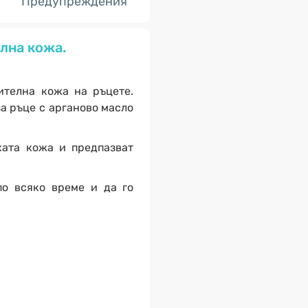
Предупреждения
елна кожа.
ителна кожа на ръцете.
а ръце с арганово масло
хата кожа и предпазват
по всяко време и да го