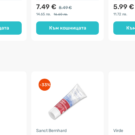
7.49 €
5.99 €
8.49 €
14.65 лв.
11.72 лв.
16.60 лв.
цата
Към кошницата
Към
-33%
Sanct Bernhard
Virde