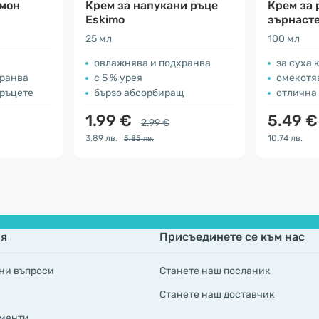
имон
Крем за напукани ръце
Крем за 
Eskimo
зърнаст
25 мл
100 мл
овлажнява и подхранва
за суха 
хранва
с 5 % урея
омекотя
 ръцете
бързо абсорбиращ
отлична 
1.99 €
5.49 €
2.99 €
3.89 лв.
10.74 лв.
5.85 лв.
я
Присъединете се към нас
ни въпроси
Станете наш посланик
Станете наш доставчик
менти