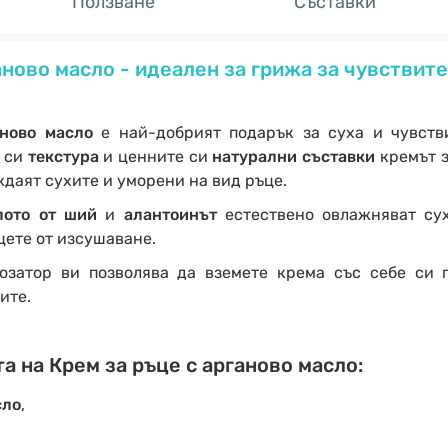
Ползване
Съставки
аново масло - идеален за грижа за чувствит
аново масло
е най-добрият подарък за суха и чувств
а
си
текстура
и ценните си
натурални съставки
кремът з
уждаят сухите и уморени на вид ръце.
лото от ший
и
алантоинът
естествено овлажняват су
цете от изсушаване.
затор ви позволява да вземете крема със себе си 
ите.
а на Крем за ръце с арганово масло:
сло
,