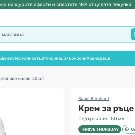
ка на щурите оферти и спестете 18% от цялата покупка.
бване
Сексуалност
Детоксикация
Бонбони
Храна
Деца
арганово масло, 50 мл
Sanct Bernhard
Крем за ръце
Съдържание: 50 мл
THRIVE THURSDAY
0