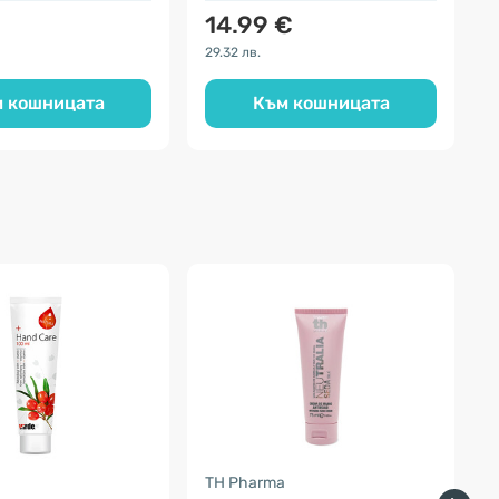
14.99 €
29.32 лв.
8
 кошницата
Към кошницата
TH Pharma
S