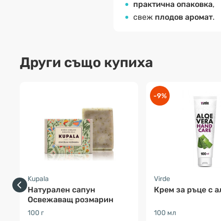
практична опаковка
,
свеж
плодов аромат
.
Други също купиха
-9%
Kupala
Virde
Натурален сапун
Крем за ръце с а
Освежаващ розмарин
100 г
100 мл