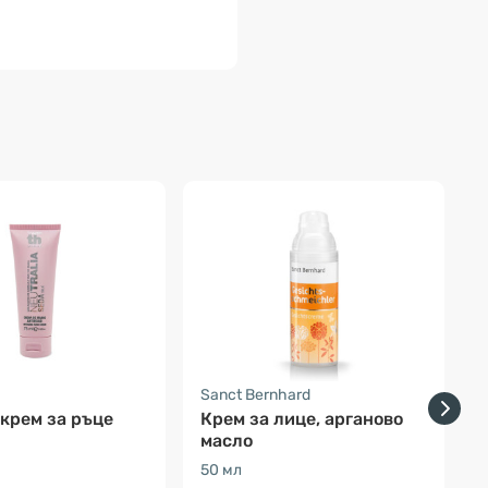
-
Sanct Bernhard
F
 крем за ръце
Крем за лице, арганово
масло
50 мл
1