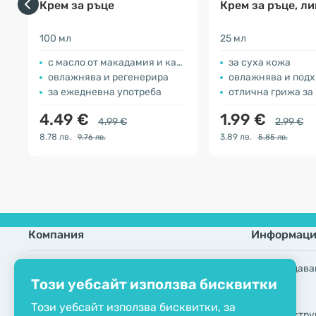
Крем за ръце
Крем за ръце, л
100 мл
25 мл
с масло от макадамия и камелия
за суха кожа
овлажнява и регенерира
овлажнява и под
за ежедневна употреба
отлична грижа за
4.49 €
1.99 €
4.99 €
2.99 €
8.78 лв.
3.89 лв.
9.76 лв.
5.85 лв.
Компания
Информаци
ЕКО сертификат
Често задава
Този уебсайт използва бисквитки
Свържете се с нас
Марки
Този уебсайт използва бисквитки, за
За компанията
GDPR инстру