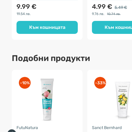
9.99 €
4.99 €
5.49 €
19.54 лв.
9.76 лв.
10.74 лв.
Към кошницата
Към кошни
Подобни продукти
-10%
-33%
FutuNatura
Sanct Bernhard