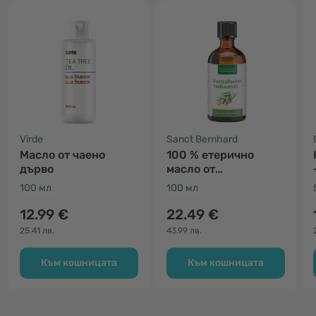
Virde
Sanct Bernhard
Масло от чаено
100 % етерично
дърво
масло от
австралийско чаено
100 мл
100 мл
дърво
12.99 €
22.49 €
25.41 лв.
43.99 лв.
Към кошницата
Към кошницата