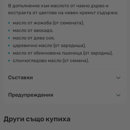
В допълнение към маслото от чаено дърво и
екстракта от цветове на невен кремът съдържа:
масло от жожоба (от семената),
масло от авокадо,
масло от дива соя,
царевично масло (от зародиша),
масло от обикновена пшеница (от зародиш),
слънчогледово масло (от семена).
Съставки
Предупреждения
Други също купиха