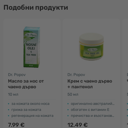
Подобни продукти
Dr. Popov
Dr. Popov
Масло за нос от
Крем с чаено дърво
чаено дърво
+ пантенол
10 мл
50 мл
за кожата около носа
оригинално австралийско чаено дърво
грижа за кожата
обогатен с витамин Е
регенерация на кожата
пречиства и възстановява
7.99 €
12.49 €