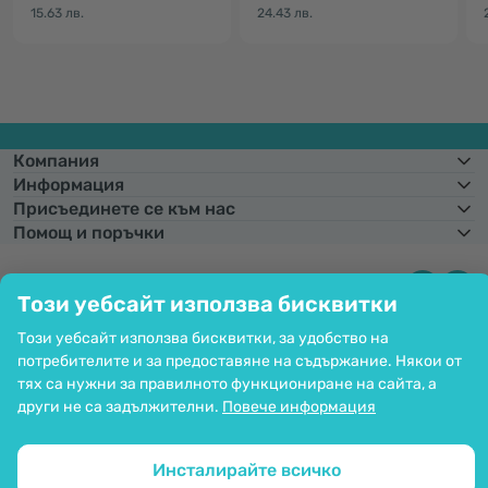
15.63 лв.
24.43 лв.
Компания
Информация
Присъединете се към нас
Помощ и поръчки
Този уебсайт използва бисквитки
Фиксиран курс на конвертиране:
1 € =
1,95583 лв.
Възможност за
Този уебсайт използва бисквитки, за удобство на
плащане с карта. Гарантирана защита на личните данни чрез SSL
криптиране.
потребителите и за предоставяне на съдържание. Някои от
Copyright © 2012 - 2026   |   Be Healthy Group d.o.o.
тях са нужни за правилното функциониране на сайта, а
Карта на сайта
Използване на бисквитките
други не са задължителни.
Повече информация
Настройки на бисквитките
Инсталирайте всичко