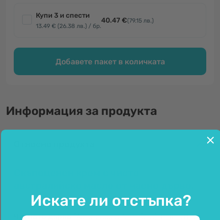
Купи 3 и спести
40.47 €
(79.15 лв.)
13.49 € (26.38 лв.) / бр.
Добавете пакет в количката
Информация за продукта
Относно продукта
Скъпоценен крем с чисто
австралийско масло от чаено дърво.
Искате ли отстъпка?
Чаеното дърво
(
Melaleuca alternifolia
), известно