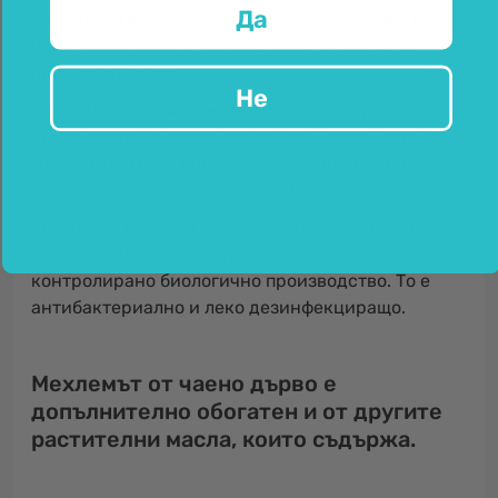
Да
като
Tea Tree
, е високо вечнозелено дърво, което
няма нищо общо с чаения храст, от което се
произвежда чай.
Не
То произхожда
от Австралия
, но се отглежда и в
други части на света, особено в Азия и Африка.
От листата му се произвежда етерично масло,
което често се използва в козметични продукти.
Кремът на марката Sanct Bernhard съдържа
чисто
австралийско масло от чаено дърво
от
контролирано биологично производство. То е
антибактериално и леко дезинфекциращо.
Мехлемът от чаено дърво е
допълнително обогатен и от другите
растителни масла, които съдържа.