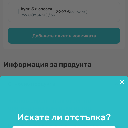
Купи 3 и спести
29.97 €
(58.62 лв.)
9.99 € (19.54 лв.) / бр.
Добавете пакет в количката
Информация за продукта
Относно продукта
Кленов сироп - приготвен по
оригиналния канадски метод.
Искате ли отстъпка?
Кленовият сироп
използван още от индианците и