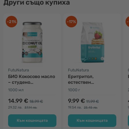
Други също купиха
-21%
-17%
-
FutuNatura
FutuNatura
БИО Кокосово масло
Еритритол,
– студено
естествен
пресовано,
подсладител
1000 мл
1000 г
нерафинирано
14.99 €
9.99 €
18.99 €
11.99 €
29.32 лв.
19.54 лв.
37.14 лв.
23.45 лв.
Към кошницата
Към кошницата