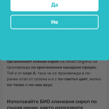
Да
много други племена в Северна Америка и
Канада. Днес той е популярна добавка към много
десерти, но е особено подходящ за палачинки.
Не
Той се произвежда
от сока на кленовите дървета
,
който се съхранява в стволовете на тези могъщи
дървета. Съществуват няколко разновидности на
канадския кленов сироп
, които се обозначават с
букви или класове от A до D. Те се различават по
цвят и вкус.
Органичният кленов сироп
на Smart Organic се
произвежда
по оригиналния канадски процес
.
Той е от
клас А
, така че се произвежда в по-
ранен етап от сезона и е с
по-светъл цвят
, малко
по-течен
и
по-мек вкус
.
Използвайте БИО кленовия сироп по
същия начин, както използвате