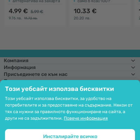
алтернатива на захарта
само 6 kcal/100 г
4.99 €
10.33 €
5.99 €
9.76 лв.
20.20 лв.
11.72 лв.
Компания
Информация
Присъединете се към нас
Помощ и поръчки
Този уебсайт използва бисквитки
Този уебсайт използва бисквитки, за удобство на
потребителите и за предоставяне на съдържание. Някои от
Фиксиран курс на конвертиране:
1 € =
1,95583 лв.
Възможност за
плащане с карта. Гарантирана защита на личните данни чрез SSL
тях са нужни за правилното функциониране на сайта, а
криптиране.
други не са задължителни.
Повече информация
Copyright © 2012 - 2026   |   Be Healthy Group d.o.o.
Карта на сайта
Използване на бисквитките
Настройки на бисквитките
Инсталирайте всичко