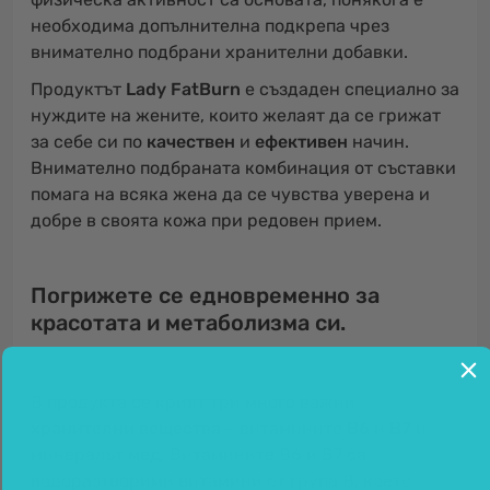
необходима допълнителна подкрепа чрез
внимателно подбрани хранителни добавки.
Продуктът
Lady FatBurn
е създаден специално за
нуждите на жените, които желаят да се грижат
за себе си по
качествен
и
ефективен
начин.
Внимателно подбраната комбинация от съставки
помага на всяка жена да се чувства уверена и
добре в своята кожа при редовен прием.
Погрижете се едновременно за
красотата и метаболизма си.
В продукта се крият три много важни
хранителни вещества
– витамините
B6
и
B7
и
минералът
мед
. Витамините B6 и B7 са
водоразтворими витамини от група B, което