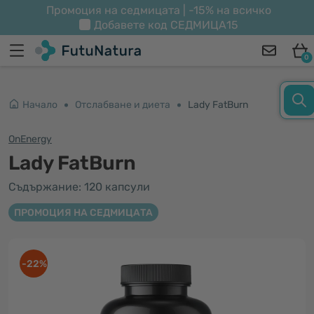
Промоция на седмицата | -15% на всичко
Добавете код
СЕДМИЦА15
0
Начало
Отслабване и диета
Lady FatBurn
OnEnergy
Lady FatBurn
Съдържание: 120 капсули
ПРОМОЦИЯ НА СЕДМИЦАТА
-22%