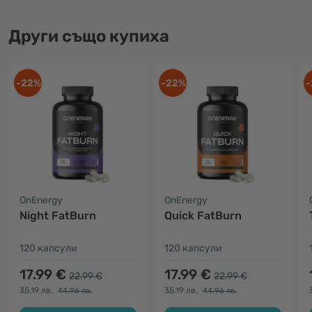
Други също купиха
-22%
-22%
-
OnEnergy
OnEnergy
Night FatBurn
Quick FatBurn
120 капсули
120 капсули
17.99 €
17.99 €
22.99 €
22.99 €
35.19 лв.
35.19 лв.
44.96 лв.
44.96 лв.