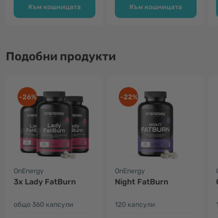
Към кошницата
Към кошницата
Подобни продукти
-26%
-22%
OnEnergy
OnEnergy
3x Lady FatBurn
Night FatBurn
общо 360 капсули
120 капсули