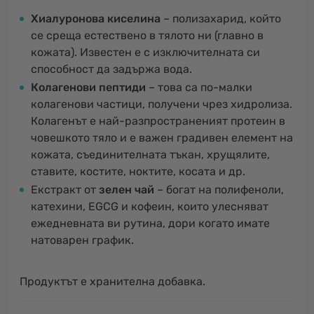
Хиалуронова киселина
– полизахарид, който
се среща естествено в тялото ни (главно в
кожата). Известен е с изключителната си
способност да задържа вода.
Колагенови пептиди
– това са по-малки
колагенови частици, получени чрез хидролиза.
Колагенът е най-разпространеният протеин в
човешкото тяло и е важен градивен елемент на
кожата, съединителната тъкан, хрущялите,
ставите, костите, ноктите, косата и др.
Екстракт от
зелен чай
– богат на полифеноли,
катехини, EGCG и кофеин, които улесняват
ежедневната ви рутина, дори когато имате
натоварен график.
Продуктът е хранителна добавка.