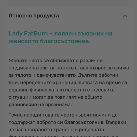
Относно продукта
Lady FatBurn – лоялен съюзник на
женското благосъстояние.
Жените често се сблъскват с различни
предизвикателства, когато става въпрос за грижа
за
тялото
и
самочувствието
. Дългите работни
дни, нередовните хранения, липсата на време за
редовна физическа активност и стресовите
ситуации могат да повлияят на общото
равновесие
на организма.
Точно поради това те често търсят начини да
поддържат доброто си
благосъстояние
. Въпреки
че балансираното хранене и редовната
физическа активност са основата, понякога е