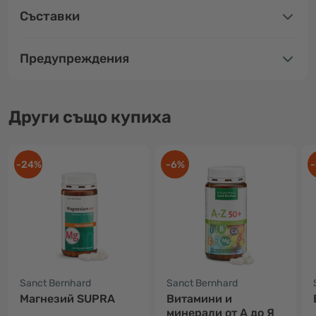
Съставки
Предупреждения
Други също купиха
-24%
-6%
-
Sanct Bernhard
Sanct Bernhard
Магнезий SUPRA
Витамини и
минерали от А до Я