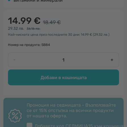
витамини и минерали
14.99 €
18.49 €
29.32 лв.
36.16 лв.
Най-ниската цена през последните 30 дни: 14.99 €
(29.32 лв.)
Номер на продукта: SB84
-
+
Добави в кошницата
Промоция на седмицата - Възползвайте
се от 15% отстъпка на всички продукти
от нашата оферта.
Добавете код
СЕДМИЦА15
към кошницат