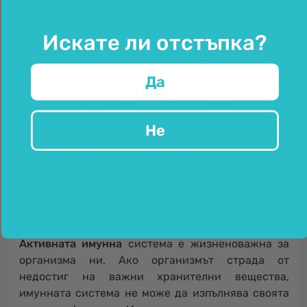
имунна система.
Искате ли отстъпка?
Капсулите имунен
комплекс съдържат подбрана
комбинация от витамини и микроелементи.
Да
Желязо, селен, цинк, фолат, витамин B6,
витамин B12, витамин C и витамин D в
Имуно комплекса
допринасят за нормалната
Не
функция на имунната система
. Фолиевата
киселина, желязото, ниацинът, пантотеновата
киселина, витамин B2, витамин B12, витамин B6
и витамин C,
съдържащи се в Имуно комплекса
допринасят за намаляването на чувството на
отпадналост и умора по естествен начин.
Активната имунна
система е жизненоважна за
организма ни. Ако организмът страда от
недостиг на важни хранителни вещества,
имунната система не може да изпълнява своята