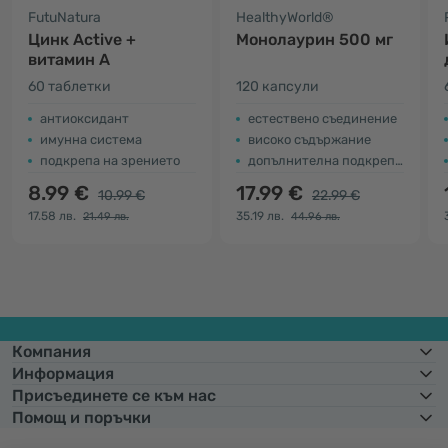
FutuNatura
HealthyWorld®
Цинк Active +
Монолаурин 500 мг
витамин A
60 таблетки
120 капсули
антиоксидант
естествено съединение
имунна система
високо съдържание
подкрепа на зрението
допълнителна подкрепа за организма
8.99 €
17.99 €
10.99 €
22.99 €
17.58 лв.
35.19 лв.
21.49 лв.
44.96 лв.
Компания
Информация
Присъединете се към нас
Помощ и поръчки