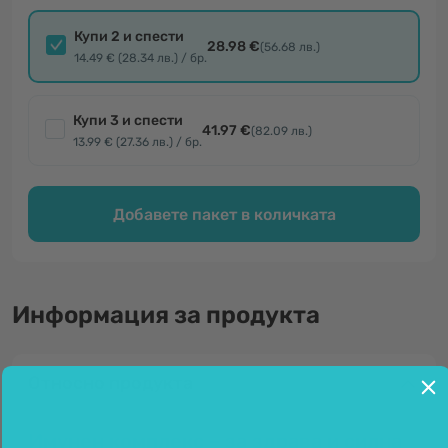
Купи 2 и спести
28.98 €
(56.68 лв.)
14.49 € (28.34 лв.) / бр.
Купи 3 и спести
41.97 €
(82.09 лв.)
13.99 € (27.36 лв.) / бр.
Добавете пакет в количката
Информация за продукта
Относно продукта
Имунен комплекс – за здрава и силна