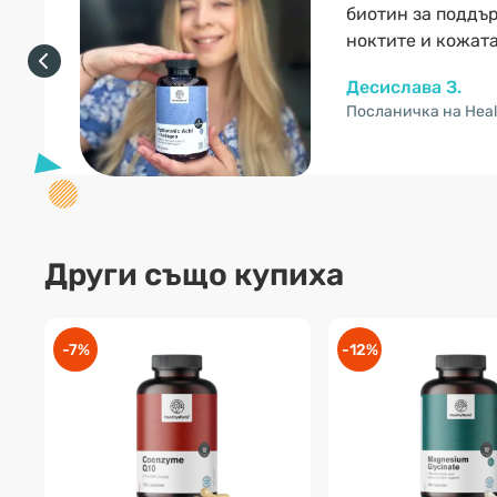
биотин за поддър
ноктите и кожата
Десислава З.
Посланичка на Heal
Други също купиха
-7%
-12%