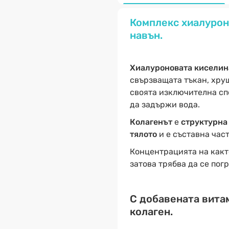
Комплекс хиалуроно
навън.
Хиалуроновата киселин
свързващата тъкан, хрущ
своята изключителна спо
да задържи вода.
Колагенът
е
структурна
тялото
и е съставна част
Концентрацията на какт
затова трябва да се по
С добавената витам
колаген.