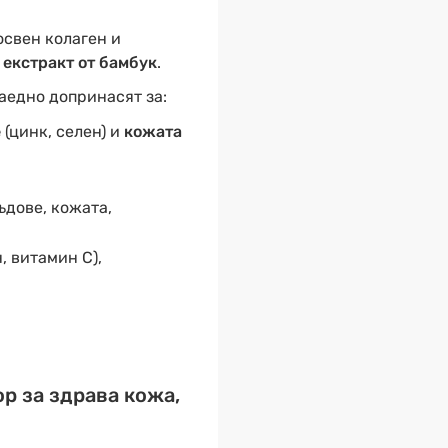
освен колаген и
и
екстракт от бамбук
.
заедно допринасят за:
е
(цинк, селен) и
кожата
дове, кожата,
, витамин С),
р за здрава кожа,