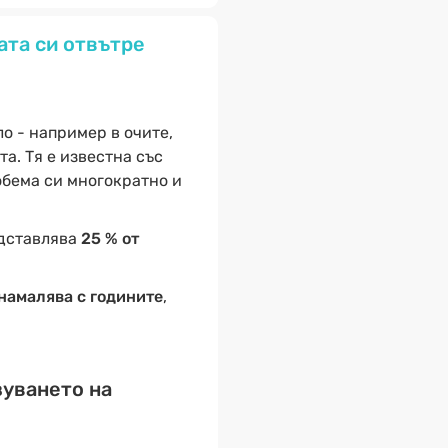
ата си отвътре
ло - например в очите,
а. Тя е известна със
обема си многократно и
едставлява
25 % от
намалява с годините
,
зуването на