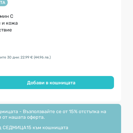
ТА
амин С
и и кожа
ствие
ите 30 дни: 22.99 €
(44.96 лв.)
Добави в кошницата
мицата - Възползвайте се от 15% отстъпка на
 от нашата оферта.
д
СЕДМИЦА15
към кошницата