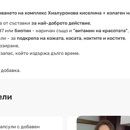
ването на комплекс Хиалуронова киселина + колаген на
а от съставки
за най-доброто действие
,
В7 или
биотин
- наричан също и
"витамин на красотата"
,
ли - за
подкрепа на кожата, косата, ноктите и костите
,
озиране,
 запас, който издържа дълго време.
 добавка.
ели
апсули с добавен