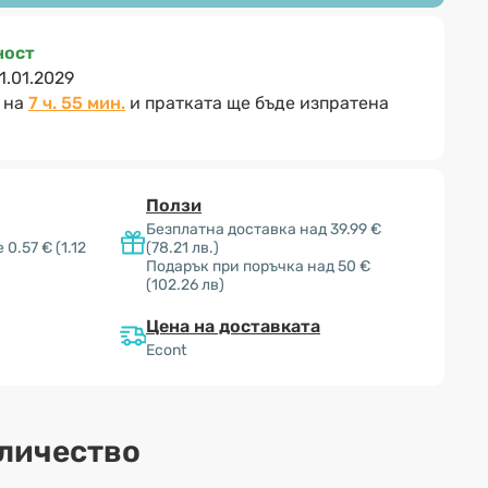
ност
1.01.2029
 на
7 ч. 55 мин.
и пратката ще бъде изпратена
Ползи
Безплатна доставка над 39.99 €
 0.57 €
(1.12
(78.21 лв.)
Подарък при поръчка над 50 €
(102.26 лв)
Цена на доставката
Econt
оличество