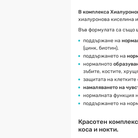
В комплекса Хиалуронов
хиалуронова киселина 
Във формулата са също
поддържане на
нормал
(цинк, биотин),
поддържането на
норм
нормалното
образуван
зъбите, костите, хрущя
защитата на клетките 
намаляването на чувс
нормалната функция 
поддържането на нор
Красотен комплекс 
коса и нокти.