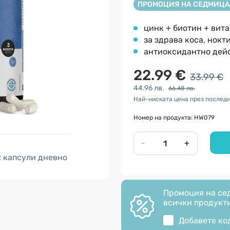
ПРОМОЦИЯ НА СЕДМИЦА
цинк + биотин + вит
за здрава коса, нокт
антиоксидантно дей
22.99 €
33.99 €
44.96 лв.
66.48 лв.
Най-ниската цена през последн
Номер на продукта: HW079
-
+
2
капсули дневно
Промоция на сед
всички продукти
Добавете ко