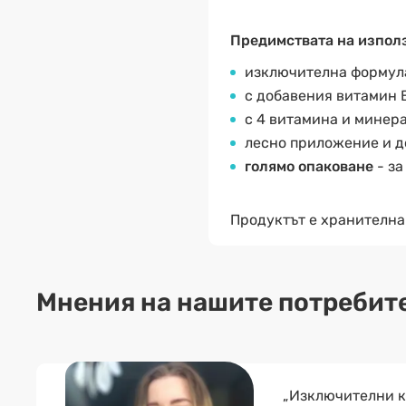
Предимствата на използ
изключителна формул
с добавения витамин 
с 4 витамина и минера
лесно приложение и д
голямо опаковане
- за
Продуктът е хранителна
Мнения на нашите потребит
„Изключителни к