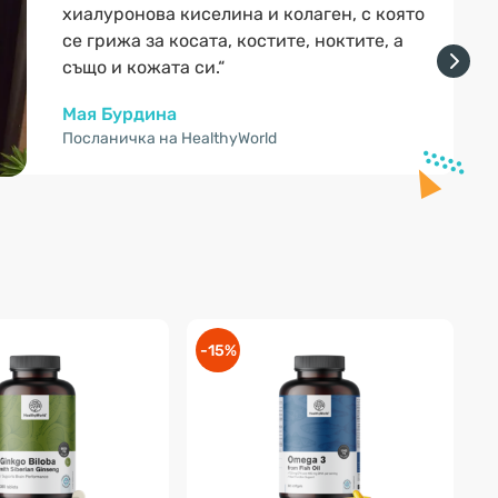
хиалуронова киселина и колаген, с която
се грижа за косата, костите, ноктите, а
също и кожата си.“
Мая Бурдина
Посланичка на HealthyWorld
-15%
-