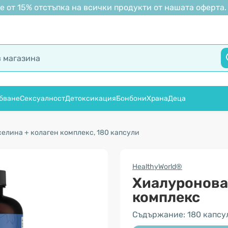
 от 15% отстъпка на всички продукти от нашата оферта.
бване
Сексуалност
Детоксикация
Бонбони
Храна
Деца
елина + колаген комплекс, 180 капсули
HealthyWorld®
Хиалуронова 
комплекс
Съдържание: 180 капсу