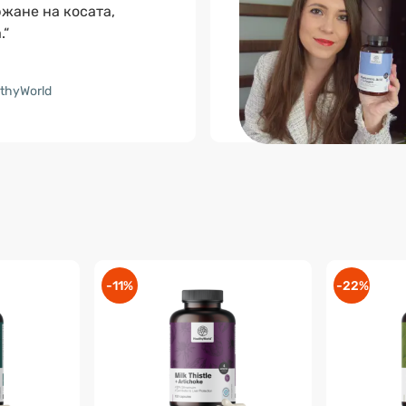
жане на косата,
.“
thyWorld
-11%
-22%