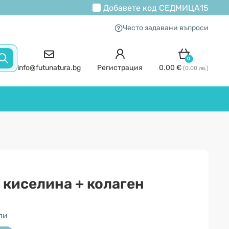
Добавете код
СЕДМИЦА15
Често задавани въпроси
0
info@futunatura.bg
Регистрация
0.00 €
(0.00 лв.)
киселина + колаген
ли