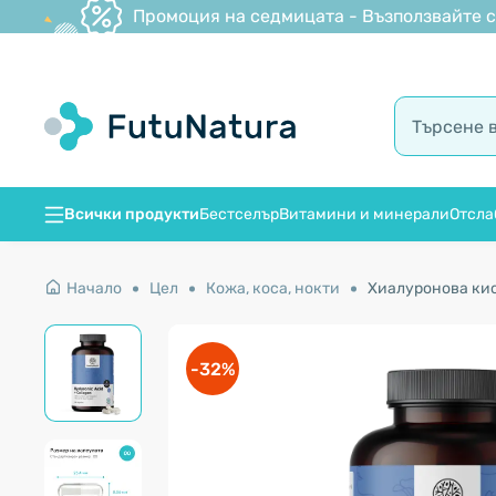
Промоция на седмицата - Възползвайте се
Всички продукти
Бестселър
Витамини и минерали
Отсла
Начало
Цел
Кожа, коса, нокти
Хиалуронова кис
-32%