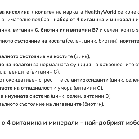
а киселина + колаген
на марката
HealthyWorld
се крие 
и внимателно подбран
набор от 4 витамина и минерали
цинк, витамин С, биотин или витамин В7
и селен, които 
ното състояние на косата
(селен, цинк, биотин),
ноктит
алното състояние на костите
(цинк),
е на колаген
за нормалната функция на кръвоносните съ
ла, венците (витамин С),
от оксидативен стрес - те са
антиоксиданти
(цинк, селен
твото на отпадналост
и умора (витамин С),
на
имунната система
(цинк, селен, витамин С),
малното състояние на
лигавиците
(биотин).
с 4 витамина и минерали - най-добрият избо