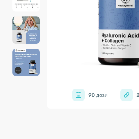
90
дози