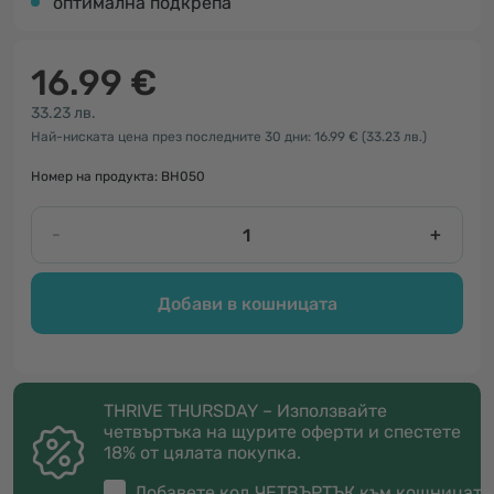
оптимална подкрепа
16.99 €
33.23 лв.
Най-ниската цена през последните 30 дни: 16.99 €
(33.23 лв.)
Номер на продукта: BH050
-
+
Добави в кошницата
THRIVE THURSDAY – Използвайте
четвъртъка на щурите оферти и спестете
18% от цялата покупка.
Добавете код
ЧЕТВЪРТЪК
към кошницата