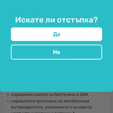
Съдържа и цинк - антиоксидант, който
допринася за защитата на клетките от
оксидативен стрес.
Искате ли отстъпка?
В допълнение към сибирския женшен капсулите
Да
съдържат и
цинк
, който подпомага действието му
като
антиоксидант
- той допринася за защитата
Не
на клетките от оксидативен стрес.
Цинкът също така допринася за:
нормалната
когнитивна функция,
нормалната функция
на имунната система,
поддържането на нормалното състояние на
кожата, косата, ноктите и костите,
нормалния синтез на белтъчини и ДНК,
нормалното протичане на метаболизма
въглехидратите, киселините и основите,