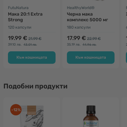
FutuNatura
HealthyWorld®
Мака 20:1 Extra
Черна мака
Strong
комплекс 5000 мг
120 капсули
180 капсули
19.99 €
17.99 €
21.99 €
22.99 €
39.10 лв.
35.19 лв.
43.01 лв.
44.96 лв.
Към кошницата
Към кошницата
Подобни продукти
-12%