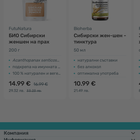
FutuNatura
Bioherba
БИО Сибирски
Сибирски жен-шен -
женшен на прах
тинктура
200 г
50 мл
Acanthopanax senticosus
натурални съставки
подкрепа на имунната система
без алкохол
100 % натурален и вегетариански
оптимална употреба
14.99 €
10.99 €
16.99 €
29.32 лв.
21.49 лв.
33.23 лв.
Компания
Информация