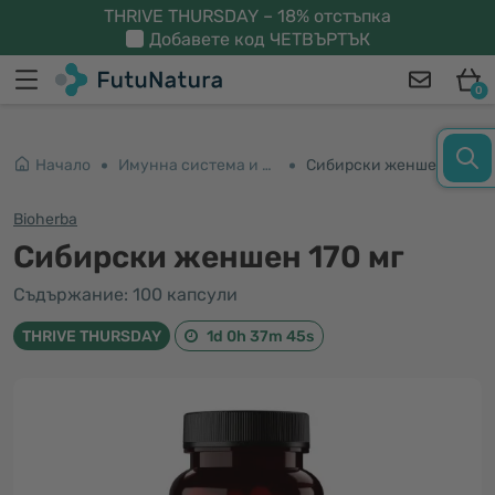
THRIVE THURSDAY – 18% отстъпка
Добавете код
ЧЕТВЪРТЪК
0
Начало
Имунна система и енергия
Сибирски женшен 170 мг
Bioherba
Сибирски женшен 170 мг
Съдържание: 100 капсули
THRIVE THURSDAY
1d 0h 37m 45s