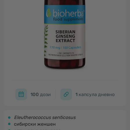
100
дози
1
капсула дневно
Eleutherococcus senticosus
сибирски женшен