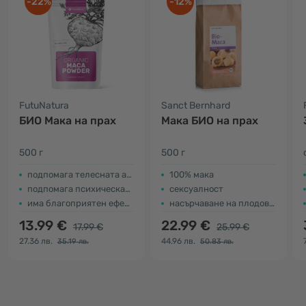
-22%
-12%
FutuNatura
Sanct Bernhard
БИО Мака на прах
Мака БИО на прах
500 г
500 г
подпомага телесната активност
100% мака
подпомага психическата издръжливост
сексуалност
има благоприятен ефект на плодовитостта
насърчаване на плодовитостта
13.99 €
22.99 €
17.99 €
25.99 €
27.36 лв.
44.96 лв.
35.19 лв.
50.83 лв.