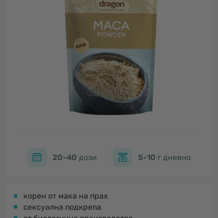
20-40
дози
5-10
г дневно
корен от мака на прах
сексуална подкрепа