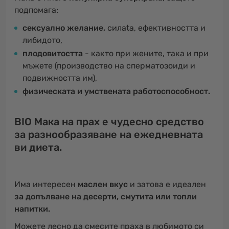
подпомага:
сексуално желание,
силаta, ефективността и
либидото,
плодовитостта
- както при жените, така и при
мъжете (производство на сперматозоиди и
подвижността им),
физическата и умствената работоспособност.
BIO Мака на прах е чудесно средство
за разнообразяване на ежедневната
ви диета.
Има интересен
маслен вкус
и затова е идеален
за допълване на десерти, смутита или топли
напитки.
Можете лесно да смесите праха в любимото си